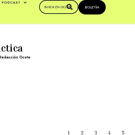
PODCAST
BOLETÍN
ctica
Redacción Ocote
1
2
3
4
5