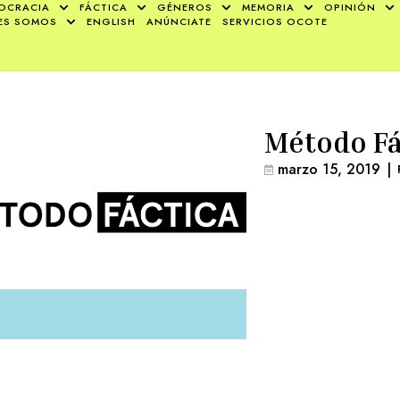
OCRACIA
FÁCTICA
GÉNEROS
MEMORIA
OPINIÓN
ES SOMOS
ENGLISH
ANÚNCIATE
SERVICIOS OCOTE
Método Fá
marzo 15, 2019
|