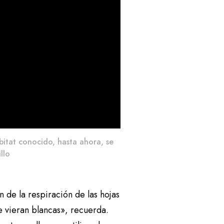
bitat conocido, hasta ahora, se
llo
 de la respiración de las hojas
e vieran blancas», recuerda.