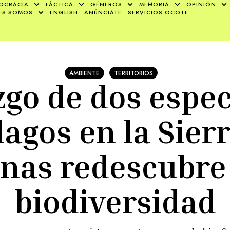
OCRACIA
FÁCTICA
GÉNEROS
MEMORIA
OPINIÓN
ES SOMOS
ENGLISH
ANÚNCIATE
SERVICIOS OCOTE
AMBIENTE
TERRITORIOS
zgo de dos espec
agos en la Sierr
nas redescubre
biodiversidad