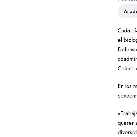
Añade
Cada dí
el biólo
Defenso
coadmini
Colecci
En los m
conocimi
«Trabaj
querer 
diversi