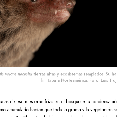
is volans necesita
tierras altas y ecosistemas templados. Su ha
limitaba a Norteamérica. Foto: Luis Truji
anas de ese mes eran frías en el bosque. «La condensación
reno acumulado hacían que toda la grama y la vegetación s