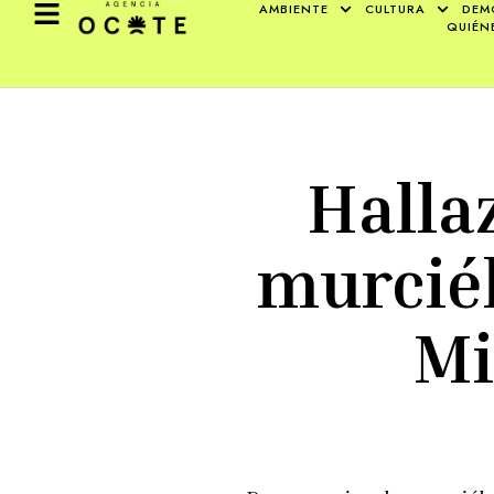
AMBIENTE
CULTURA
DEM
QUIÉN
Halla
murciél
Mi