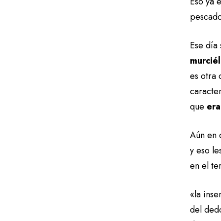
Eso ya e
pescador
Ese día 
murciél
es otra
caracte
que
era
Aún en 
y eso le
en el te
«la inse
del dedo