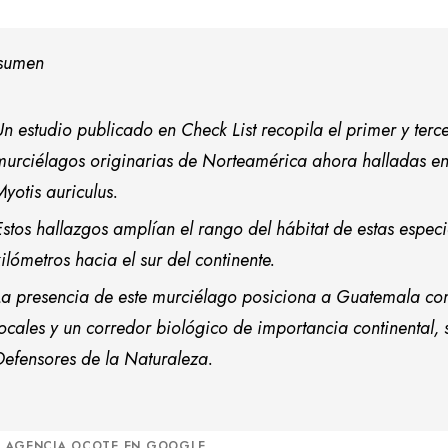
esumen
Un estudio publicado en Check List recopila el primer y terc
murciélagos originarias de Norteamérica ahora halladas en
Myotis auriculus.
Estos hallazgos amplían el rango del hábitat de estas espec
kilómetros hacia el sur del continente.
La presencia de este murciélago posiciona a Guatemala co
locales y un corredor biológico de importancia continental,
Defensores de la Naturaleza.
A AGENCIA OCOTE EN GOOGLE