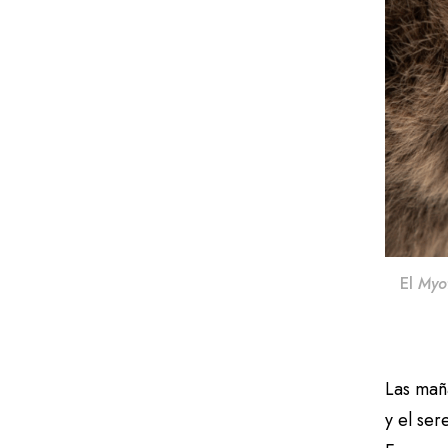
El
Myot
Las mañ
y el se