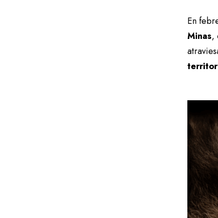
En febre
Minas
,
atravie
territo