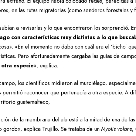
ra extraño. El equipo había colocado redes, parecidas a lo
es, en las rutas migratorias (como senderos forestales y 
subían a revisarlas y lo que encontraron los sorprendió. E
ago con características muy distintas a lo que busca
 cosa». «En el momento no daba con cuál era el ‘bicho’ q
rísticas. Pero afortunadamente cargaba las guías de camp
 otra especie
», explica.
campo, los científicos midieron al murciélago, especialme
s permitió reconocer que pertenecía a otra especie. A dif
rritorio guatemalteco,
rción de la membrana del ala está a la mitad de una de las 
 gordo», explica Trujillo. Se trataba de un
Myotis volans
,