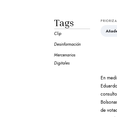
Tags
PRIORIZ
Añade
Clip
Desinformación
Mercenarios 
Digitales
En medi
Eduardo 
consult
Bolsonar
de votac