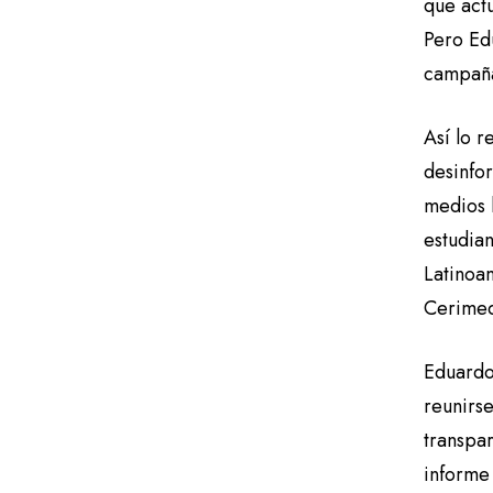
que act
Pero Ed
campaña
Así lo r
desinfo
medios l
estudia
Latinoam
Cerimed
Eduardo 
reunirse
transpa
informe 