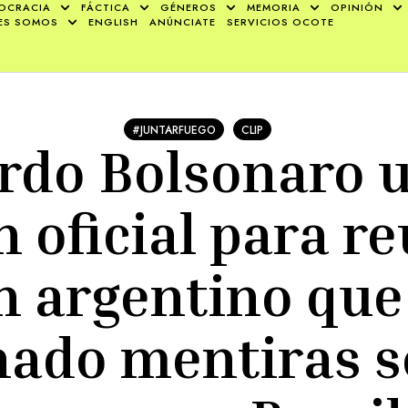
OCRACIA
FÁCTICA
GÉNEROS
MEMORIA
OPINIÓN
ES SOMOS
ENGLISH
ANÚNCIATE
SERVICIOS OCOTE
#JUNTARFUEGO
CLIP
do Bolsonaro u
 oficial para r
n argentino que
ado mentiras s