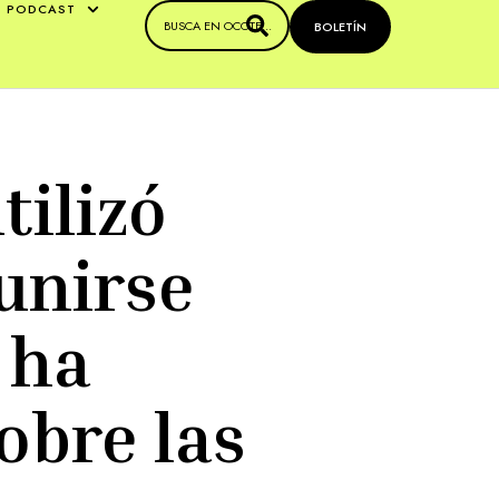
PODCAST
BOLETÍN
tilizó
eunirse
 ha
obre las