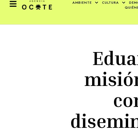
AMBIENTE
CULTURA
DEM
QUIÉN
Eduar
misión
co
disemin