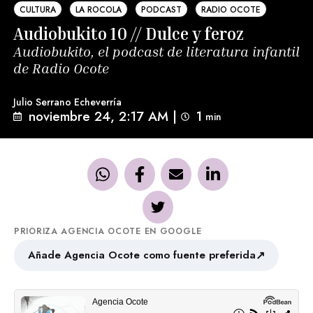
CULTURA
LA ROCOLA
PODCAST
RADIO OCOTE
Audiobukito 10 // Dulce y feroz
Audiobukito, el podcast de literatura infantil
de Radio Ocote
Julio Serrano Echeverría
noviembre 24, 2:17 AM
|
1
min 
PRIORIZA AGENCIA OCOTE EN GOOGLE
↗
Añade Agencia Ocote como fuente preferida