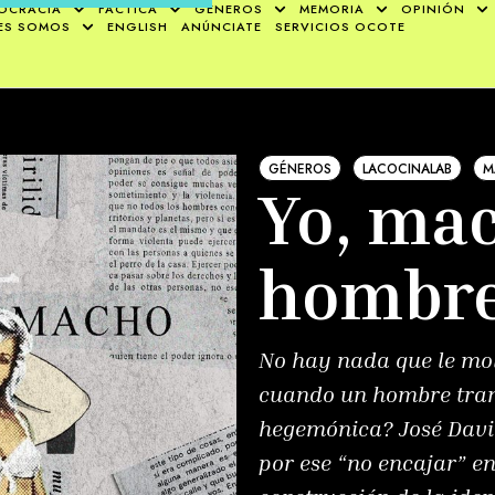
OCRACIA
FÁCTICA
GÉNEROS
MEMORIA
OPINIÓN
ES SOMOS
ENGLISH
ANÚNCIATE
SERVICIOS OCOTE
GÉNEROS
LACOCINALAB
M
Yo, mac
hombre
No hay nada que le mol
cuando un hombre trans
hegemónica? José Davi
por ese “no encajar” en