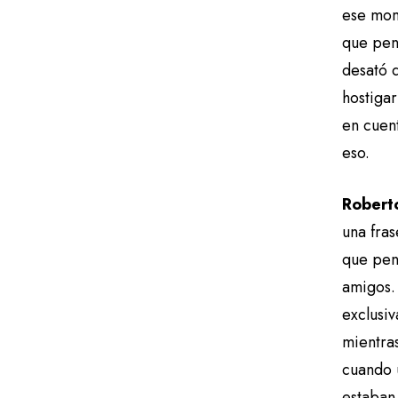
ese mom
que pens
desató 
hostiga
en cuen
eso.
Robert
una fra
que pens
amigos. 
exclusiv
mientra
cuando 
estaban