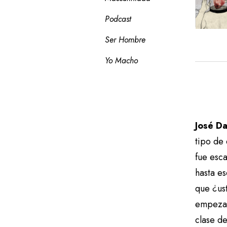
Podcast
Ser Hombre
Yo Macho
José D
tipo de
fue esca
hasta es
que ¿us
empezar
clase d