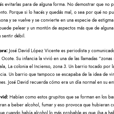
és evitarlas para de alguna forma. No demostrar que no 
ento. Porque si lo hacés y quedás mal, o sea por qué no p
sona y se vuelve y se convierte en una especie de estigma
puede pelear y un montón de aspectos más que de alguna 
 sentir débil.
ora:
José David López Vicente es periodista y comunicad
Ocote. Su infancia la vivió en una de las llamadas “zonas
a, La colonia el Incienso, zona 3. Un barrio tocado por l
ncia. Un barrio que tampoco se escapaba de la idea de vir
nes. José David recuerda cómo era un día normal en su en
vid:
Habían como estos grupitos que se forman en los ba
an a beber alcohol, fumar y eso provoca que hubieran con
que cuando había alcohol lo más probable es que iba a ha