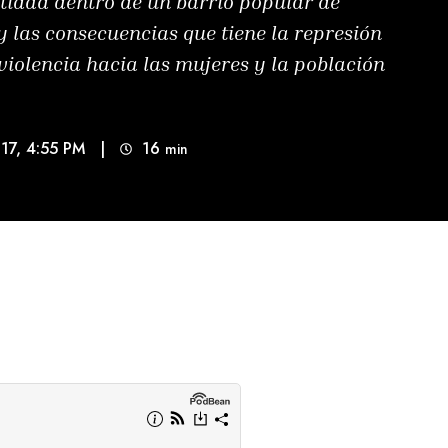
ntidad dentro de un barrio popular de
 las consecuencias que tiene la represión
violencia hacia las mujeres y la población
17, 4:55 PM
|
16
min 