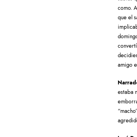
como. A
que el s
implicab
domingo
convert
decidie
amigo en
Narrad
estaba 
emborra
“macho”
agredid