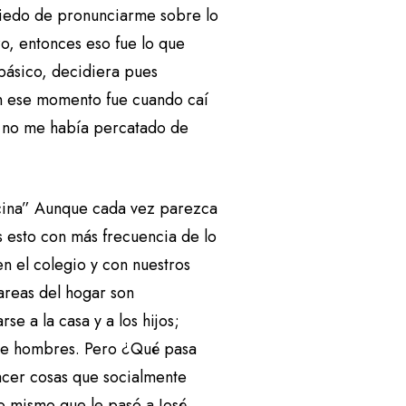
miedo de pronunciarme sobre lo
zo, entonces eso fue lo que
básico, decidiera pues
 en ese momento fue cuando caí
ue no me había percatado de
cocina” Aunque cada vez parezca
 esto con más frecuencia de lo
n el colegio y con nuestros
tareas del hogar son
e a la casa y a los hijos;
 de hombres. Pero ¿Qué pasa
cer cosas que socialmente
o mismo que le pasó a Jos
é