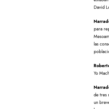
David Ló
Narrad
para rep
Mesoamé
las cons
poblaci
Robert
Yo Mach
Narrad
de tres
un breve