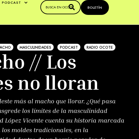
PODCAST
BOLETÍN
ACHO
MASCULINIDADES
PODCAST
RADIO OCOTE
ho // Los
s no lloran
este más al macho que llorar. ¿Qué pasa
grede los límites de la masculinidad
d López Vicente cuenta su historia marcada
 los moldes tradicionales, en la