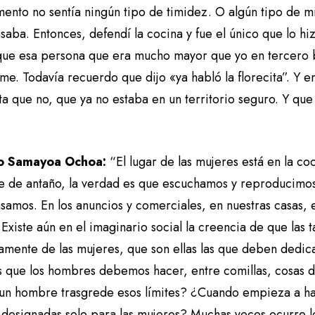
ento no sentía ningún tipo de timidez. O algún tipo de 
aba. Entonces, defendí la cocina y fue el único que lo hi
que esa persona que era mucho mayor que yo en tercero 
rme. Todavía recuerdo que dijo «ya habló la florecita”. Y
ta que no, que ya no estaba en un territorio seguro. Y q
o Samayoa Ochoa:
“El lugar de las mujeres está en la 
se de antaño, la verdad es que escuchamos y reproducimos
amos. En los anuncios y comerciales, en nuestras casas, e
Existe aún en el imaginario social la creencia de que las 
amente de las mujeres, que son ellas las que deben dedicars
s que los hombres debemos hacer, entre comillas, cosas
un hombre trasgrede esos límites? ¿Cuando empieza a ha
 designadas solo para las mujeres? Muchas veces ocurre l