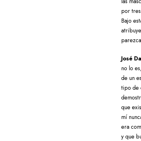
las masc
por tre
Bajo est
atribuye
parezca 
José D
no lo es
de un es
tipo de 
demostr
que exi
mí nunc
era com
y que b