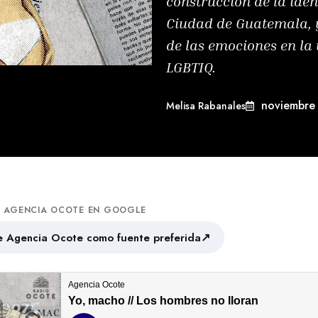
construcción de la ide
Ciudad de Guatemala, y
de las emociones en la 
LGBTIQ.
noviembre 
Melisa Rabanales
A AGENCIA OCOTE EN GOOGLE
↗
 Agencia Ocote como fuente preferida