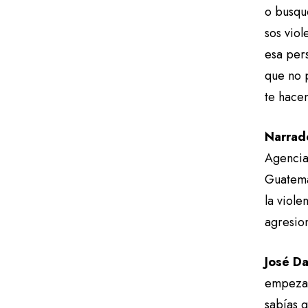
o busqu
sos viol
esa per
que no 
te hacen
Narrad
Agencia 
Guatemal
la viole
agresio
José Da
empezar
sabías 