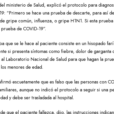
del ministerio de Salud, explicó el protocolo para diagno
9: “Primero se hace una prueba de descarte, para así de
a de gripe común, influenza, o gripe H1N1. Si esta prueba
a prueba de COVID-19”.
a que se le hace al paciente consiste en un hisopado farí
nte si presenta síntomas como fiebre, dolor de garganta 
a al Laboratorio Nacional de Salud para que hagan la pru
a los menores de edad.
afirmó escuetamente que es falso que las personas con 
amiliares, aunque no indicó el protocolo a seguir si una p
dad y debe ser trasladada al hospital.
de que el paciente fallezca, dijo, las instrucciones indica