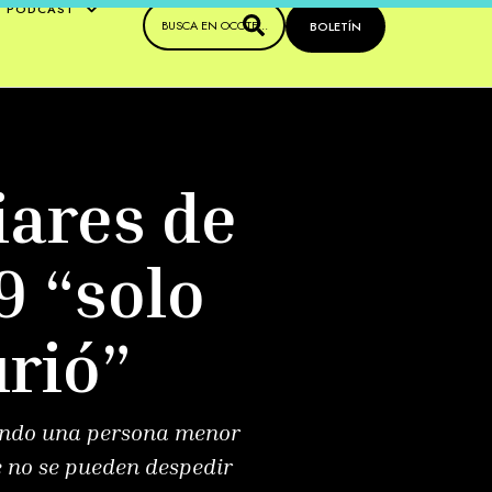
PODCAST
BOLETÍN
iares de
9 “solo
urió”
uando una persona menor
e no se pueden despedir