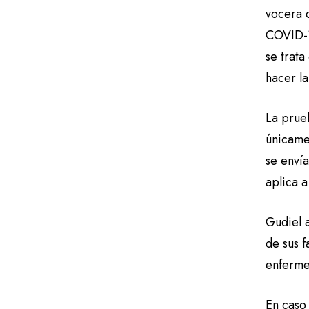
vocera 
COVID-1
se trat
hacer l
La prueb
únicame
se enví
aplica 
Gudiel 
de sus f
enferme
En caso 