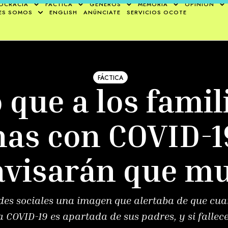
OCRACIA
FÁCTICA
GÉNEROS
MEMORIA
OPINIÓN
ES SOMOS
ENGLISH
ANÚNCIATE
SERVICIOS OCOTE
FÁCTICA
o que a los famil
as con COVID-1
avisarán que m
redes sociales una imagen que alertaba de que c
a COVID-19 es apartada de sus padres, y si fallec