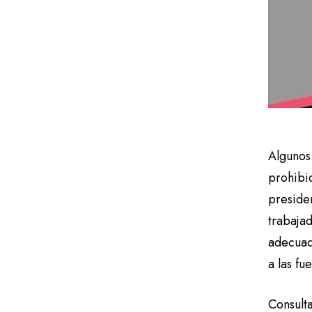
Algunos 
prohibic
preside
trabajad
adecuad
a las fu
Consult