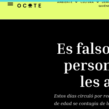
AMBIENTE
CULTURA
DEM
QUIÉN
Es fals
person
les 
Estos días circuló por 
de edad se contagia de l