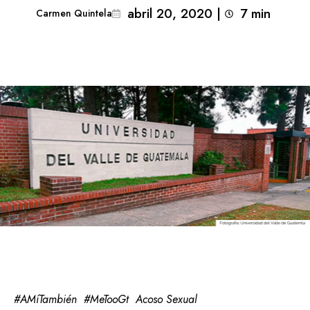
abril 20, 2020
|
7
min 
Carmen Quintela
#AMíTambién
#MeTooGt
Acoso Sexual