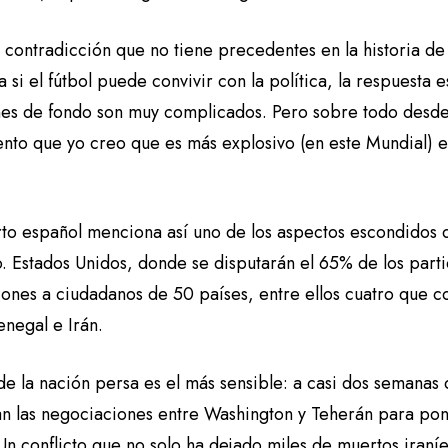
contradicción que no tiene precedentes en la historia de 
 si el fútbol puede convivir con la política, la respuesta
ones de fondo son muy complicados. Pero sobre todo desde 
nto que yo creo que es más explosivo (en este Mundial) es
rto español menciona así uno de los aspectos escondidos d
o. Estados Unidos, donde se disputarán el 65% de los part
iones a ciudadanos de 50 países, entre ellos cuatro que c
enegal e Irán.
de la nación persa es el más sensible: a casi dos semanas
an las negociaciones entre Washington y Teherán para pone
n conflicto que no solo ha dejado miles de muertos iraníe