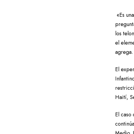
«Es una 
pregunta
los tel
el eleme
agrega.
El expe
Infantin
restricc
Haití, S
El caso 
continú
Medio. U