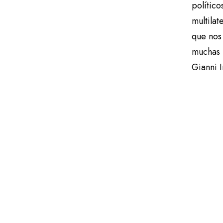
polític
multilat
que nos
muchas m
Gianni 