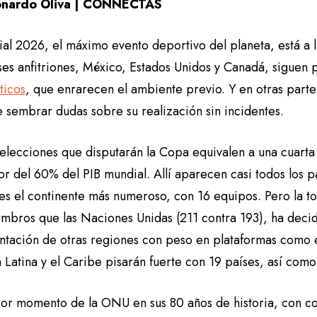
onardo Oliva | CONNECTAS
al 2026, el máximo evento deportivo del planeta, está a la
íses anfitriones, México, Estados Unidos y Canadá, sigue
ticos
, que enrarecen el ambiente previo. Y en otras partes
e sembrar dudas sobre su realización sin incidentes.
selecciones que disputarán la Copa equivalen a una cuart
r del 60% del PIB mundial. Allí aparecen casi todos los pa
es el continente más numeroso, con 16 equipos. Pero la t
mbros que las Naciones Unidas (211 contra 193), ha decid
ntación de otras regiones con peso en plataformas como e
Latina y el Caribe pisarán fuerte con 19 países, así como
eor momento de la ONU en sus 80 años de historia, con con