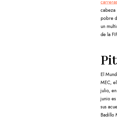
carrera
cabeza c
pobre d
un multi
de la FI
Pit
El Mundi
MEC, el 
julio, e
junio es
sus acu
Badillo