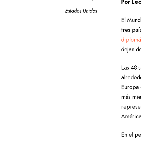
Por Le
Estados Unidos
El Mundi
tres pa
diplomá
dejan d
Las 48 
alrededo
Europa 
más mie
represe
América 
En el p