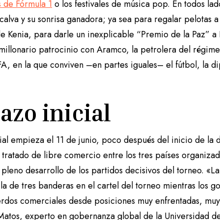
s de Fórmula 1
o los festivales de música pop. En todos lad
alva y su sonrisa ganadora; ya sea para regalar pelotas a
e Kenia, para darle un inexplicable “Premio de la Paz” a
millonario patrocinio con Aramco, la petrolera del régimen
FA, en la que conviven –en partes iguales– el fútbol, la di
azo inicial
al empieza el 11 de junio, poco después del inicio de la d
tratado de libre comercio entre los tres países organizad
n pleno desarrollo de los partidos decisivos del torneo. «
 la de tres banderas en el cartel del torneo mientras los 
erdos comerciales desde posiciones muy enfrentadas, muy 
 Matos, experto en gobernanza global de la Universidad 