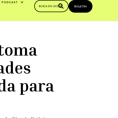
PODCAST
BOLETÍN
 toma
ades
da para