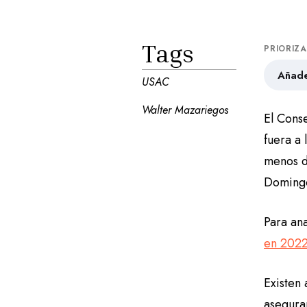
Tags
PRIORIZ
Añade
USAC
Walter Mazariegos
El Cons
fuera a
menos de
Domingo
Para ana
en 202
Existen
asegura