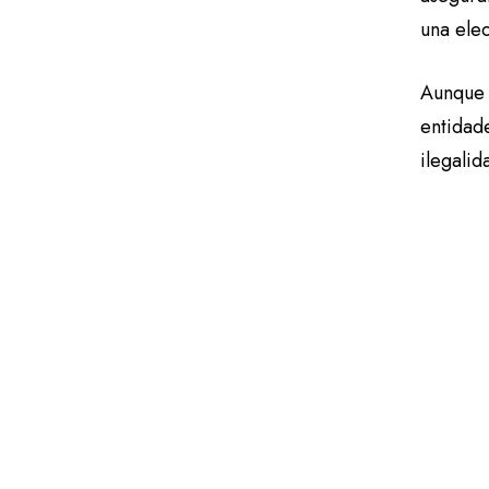
una ele
Aunque l
entidade
ilegalid