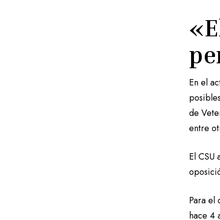
«E
pe
En el a
posibles
de Vete
entre o
El CSU a
oposició
Para el
hace 4 a