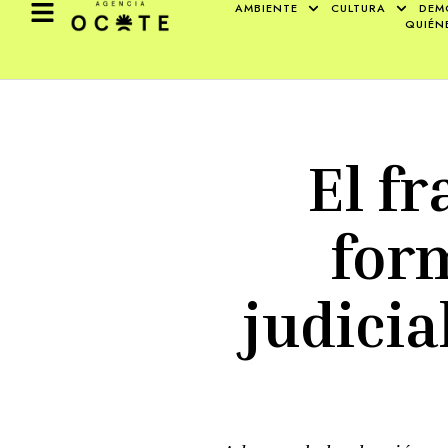
AMBIENTE
CULTURA
DEM
QUIÉN
El f
for
judici