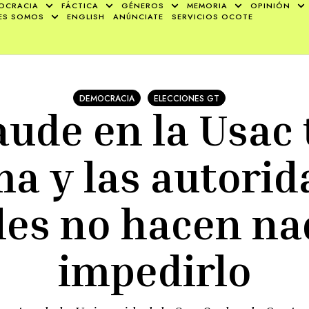
OCRACIA
FÁCTICA
GÉNEROS
MEMORIA
OPINIÓN
ES SOMOS
ENGLISH
ANÚNCIATE
SERVICIOS OCOTE
DEMOCRACIA
ELECCIONES GT
raude en la Usac
ma y las autorid
ales no hacen na
impedirlo