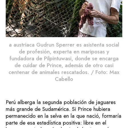
a austriaca Gudrun Sperrer es asistenta social
de profesión, experta en mariposas y
fundadora de Pilpintuwasi, donde se encarga
de cuidar de Prince, además de otro casi
centenar de animales rescatados. / Foto: Max
Cabello
Perú alberga la segunda población de jaguares
más grande de Sudamérica. Si Prince hubiera
permanecido en la selva en la que nació, formaría
parte de esa estadística positiva: libre en el