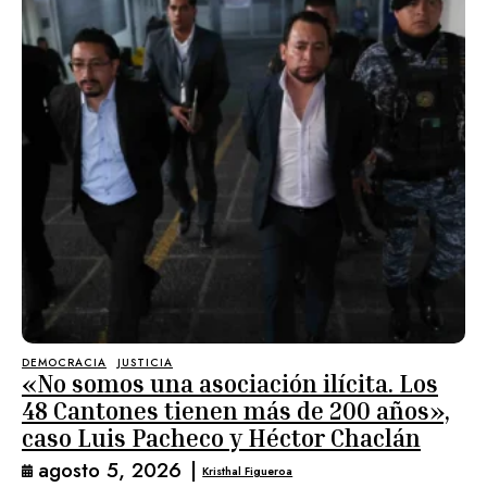
DEMOCRACIA
JUSTICIA
«No somos una asociación ilícita. Los
48 Cantones tienen más de 200 años»,
caso Luis Pacheco y Héctor Chaclán
agosto 5, 2026
|
Kristhal Figueroa