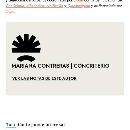
y detección de bulos. Es coordinado por
Ocote
con la participación de
ConCriterio
,
elPeriódico
,
No-Ficción
y
Ojoconmipisto
y es financiado por
Capir
.
MARIANA CONTRERAS | CONCRITERIO
VER LAS NOTAS DE ESTE AUTOR
También te puede interesar