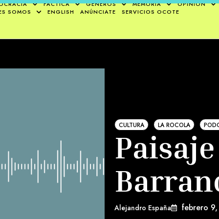
OCRACIA
FÁCTICA
GÉNEROS
MEMORIA
OPINIÓN
ES SOMOS
ENGLISH
ANÚNCIATE
SERVICIOS OCOTE
CULTURA
LA ROCOLA
POD
Paisaje
Barran
febrero 9
Alejandro España