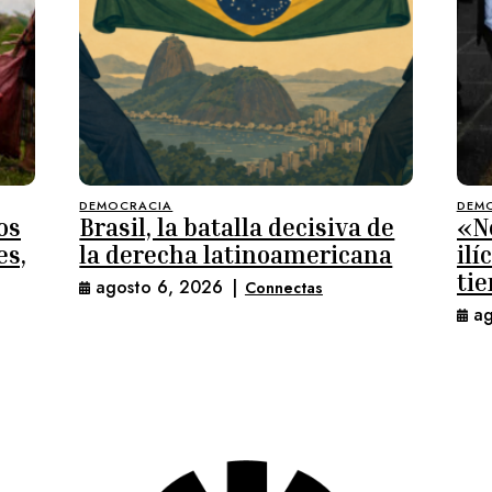
DEMOCRACIA
DEM
os
Brasil, la batalla decisiva de
«N
es,
la derecha latinoamericana
ilí
ti
agosto 6, 2026
|
Connectas
cas
ag
Ch