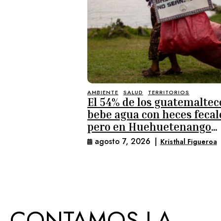
AMBIENTE
SALUD
TERRITORIOS
El 54% de los guatemaltec
bebe agua con heces fecal
pero en Huehuetenango
aumenta al 83%
agosto 7, 2026
|
Kristhal Figueroa
CONTAMOS LA