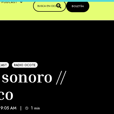
PODCAST
BOLETÍN
CAST
RADIO OCOTE
 sonoro //
co
, 9:05 AM
|
1
min 