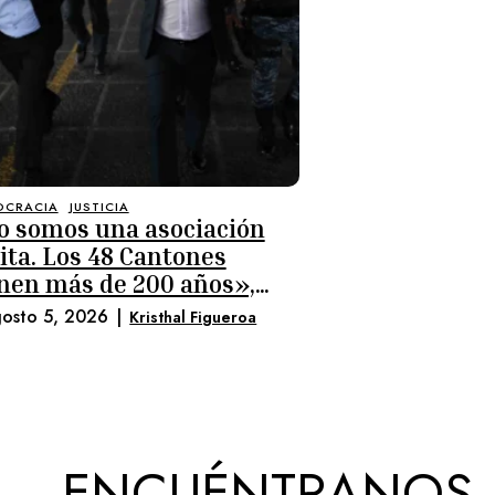
OCRACIA
JUSTICIA
o somos una asociación
cita. Los 48 Cantones
enen más de 200 años»,
o Luis Pacheco y Héctor
osto 5, 2026
|
Kristhal Figueroa
aclán
ENCUÉNTRANOS