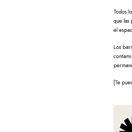
Todos lo
que las 
el espac
Los barr
contamin
permane
[Te pue