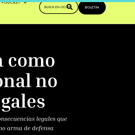
PODCAST
BOLETÍN
ta como
onal no
egales
consecuencias legales que
omo arma de defensa