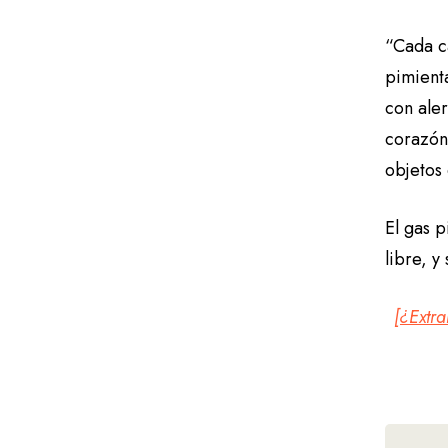
“Cada ca
pimient
con aler
corazón.
objetos
El gas p
libre, y
[¿Extr