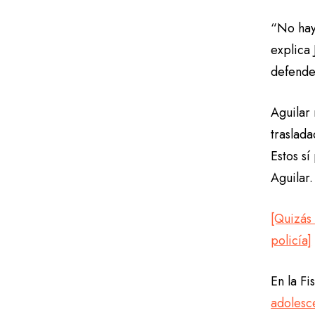
“No hay
explica 
defender
Aguilar
traslada
Estos s
Aguilar.
[Quizás 
policía]
En la Fi
adolesc