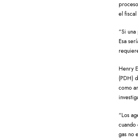
proceso
el fisc
“Si una
Esa ser
requier
Henry E
(PDH) d
como ar
investig
“Los age
cuando 
gas no e