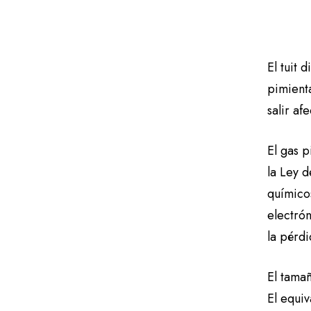
El tuit 
pimient
salir af
El gas p
la Ley d
químico
electró
la pérdi
El tama
El equiv