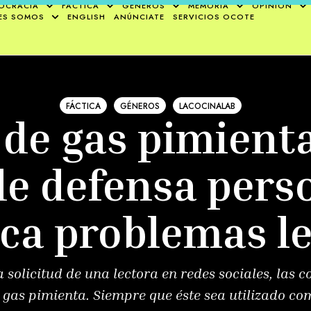
OCRACIA
FÁCTICA
GÉNEROS
MEMORIA
OPINIÓN
ES SOMOS
ENGLISH
ANÚNCIATE
SERVICIOS OCOTE
FÁCTICA
GÉNEROS
LACOCINALAB
 de gas pimien
e defensa pers
ca problemas l
a solicitud de una lectora en redes sociales, las 
l gas pimienta. Siempre que éste sea utilizado c