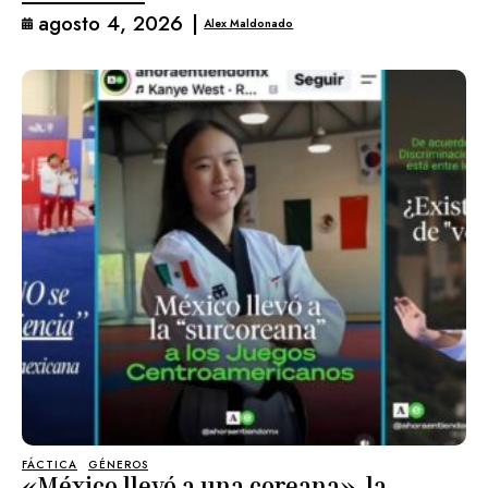
agosto 4, 2026
|
Alex Maldonado
FÁCTICA
GÉNEROS
«México llevó a una coreana», la