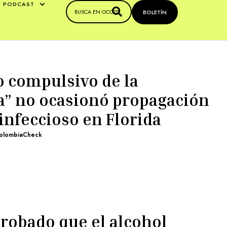
PODCAST
BOLETÍN
o compulsivo de la
a” no ocasionó propagación
infeccioso en Florida
olombiaCheck
probado que el alcohol