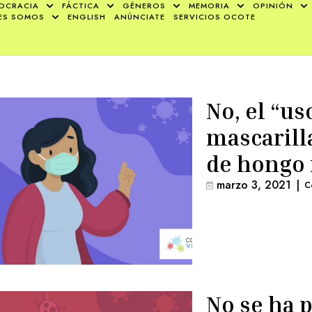
OCRACIA
FÁCTICA
GÉNEROS
MEMORIA
OPINIÓN
ES SOMOS
ENGLISH
ANÚNCIATE
SERVICIOS OCOTE
No, el “us
mascarill
de hongo 
marzo 3, 2021
|
C
No se ha 