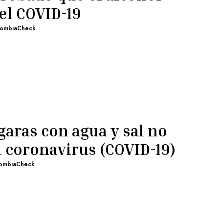
el COVID-19
lombiaCheck
garas con agua y sal no
l coronavirus (COVID-19)
ombiaCheck