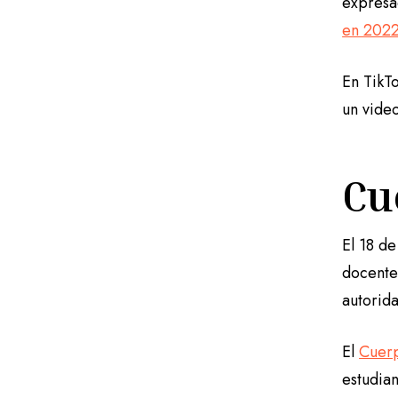
expresa
en 202
En TikTo
un vide
Cu
El 18 de
docente
autorid
El
Cuerp
estudian