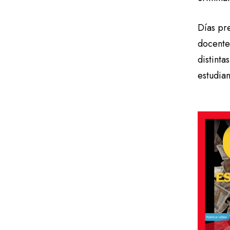
Días pre
docentes
distint
estudian