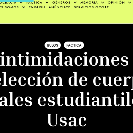
OCRACIA
FÁCTICA
GÉNEROS
MEMORIA
OPINIÓN
ES SOMOS
ENGLISH
ANÚNCIATE
SERVICIOS OCOTE
BULOS
FÁCTICA
 intimidacione
elección de cue
ales estudiantil
Usac