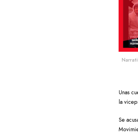
Narrati
Unas cu
la vice
Se acus
Movimien