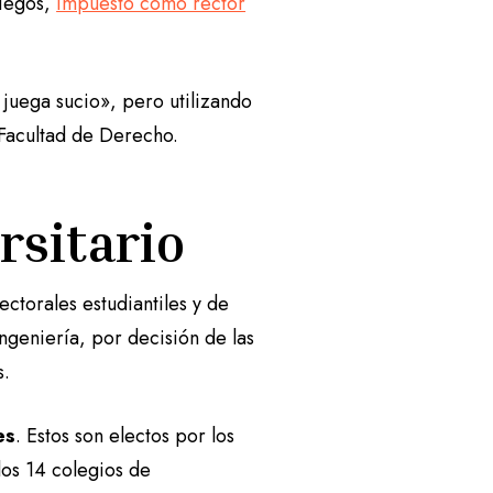
riegos,
impuesto como rector
 juega sucio», pero utilizando
a Facultad de Derecho.
rsitario
ectorales estudiantiles y de
eniería, por decisión de las
s.
es
. Estos son electos por los
los 14 colegios de