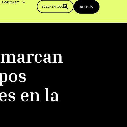
PODCAST
BOLETÍN
s marcan
rpos
es en la