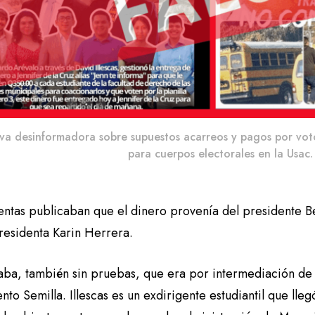
va desinformadora sobre supuestos acarreos y pagos por voto 
para cuerpos electorales en la Usac.
entas publicaban que el dinero provenía del presidente B
presidenta Karin Herrera.
aba, también sin pruebas, que era por intermediación de 
to Semilla. Illescas es un exdirigente estudiantil que lle