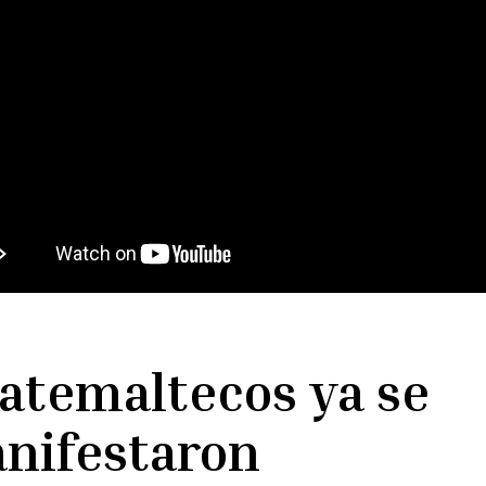
atemaltecos ya se
nifestaron