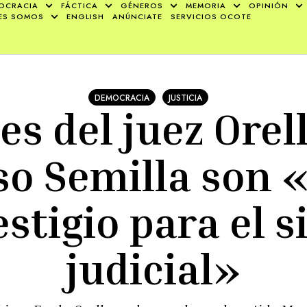
OCRACIA
FÁCTICA
GÉNEROS
MEMORIA
OPINIÓN
ES SOMOS
ENGLISH
ANÚNCIATE
SERVICIOS OCOTE
DEMOCRACIA
JUSTICIA
es del juez Orel
so Semilla son 
stigio para el 
judicial»