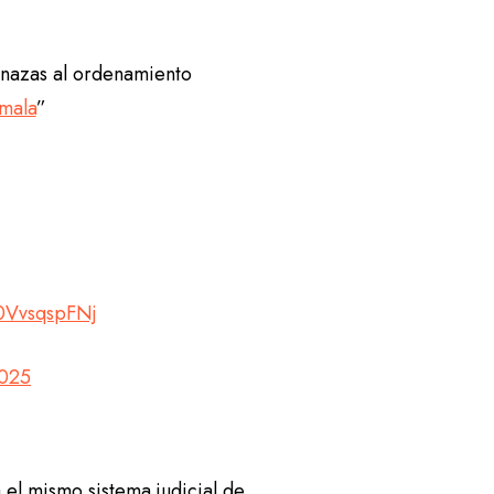
nazas al ordenamiento
mala
”
/0VvsqspFNj
2025
a el mismo sistema judicial de