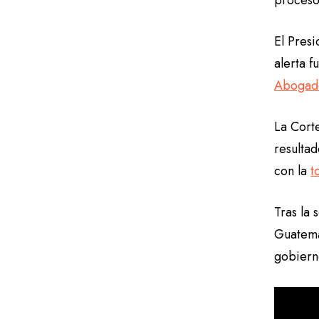
proceso
El Pres
alerta 
Abogado
La Corte
resulta
con la
t
Tras la 
Guatema
gobiern