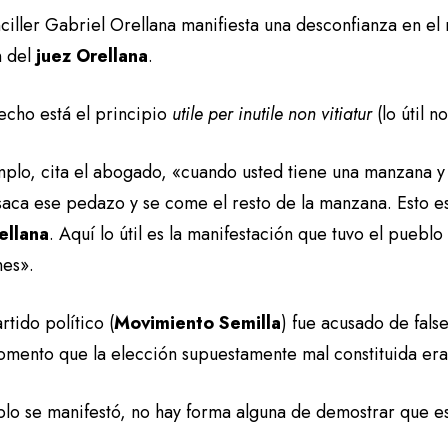
ciller Gabriel Orellana manifiesta una desconfianza en el
n del
juez
Orellana
.
echo está el principio
utile per inutile non vitiatur
(lo útil n
mplo, cita el abogado, «cuando usted tiene una manzana y 
 saca ese pedazo y se come el resto de la manzana. Esto e
ellana
. Aquí lo útil es la manifestación que tuvo el puebl
nes».
rtido político (
Movimiento Semilla
) fue acusado de fals
omento que la elección supuestamente mal constituida era
blo se manifestó, no hay forma alguna de demostrar que es