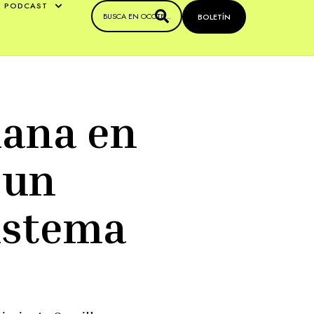
PODCAST
BOLETÍN
lana en
«un
sistema