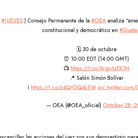
#JUEVES
| Consejo Permanente de la
#OEA
analiza “ame
constitucional y democrático en
#Guate
🗓️ 30 de octubre
⏰ 10:00 EDT (14:00 GMT)
📺
https://t.co/Xcgc6sFK1N
📍 Salón Simón Bolívar
ℹ️
https://t.co/z4QYDQdLEW
pic.twitter.com
— OEA (@OEA_oficial)
October 28, 
excanciller las acciones del juez son «un desprestigio par