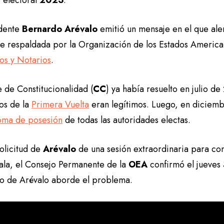
 electoral
2023
.
idente
Bernardo Arévalo
emitió un mensaje en el que ale
fue respaldada por la Organización de los Estados America
s y Notarios
.
 de Constitucionalidad (
CC
) ya había resuelto en julio de
dos de la
Primera Vuelta
eran legítimos. Luego, en diciem
oma de posesión
de todas las autoridades electas.
solicitud de
Arévalo
de una sesión extraordinaria para con
la, el Consejo Permanente de la
OEA
confirmó el jueves
o de Arévalo aborde el problema.