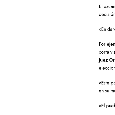
El excan
decisió
«En der
Por eje
corta y
juez
Or
eleccio
«Este pa
en su m
«El pue