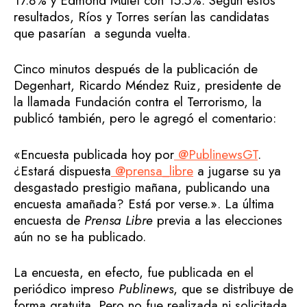
17.8% y Edmond Mulet con 15.5%. Según estos
resultados, Ríos y Torres serían las candidatas
que pasarían a segunda vuelta.
Cinco minutos después de la publicación de
Degenhart, Ricardo Méndez Ruiz, presidente de
la llamada Fundación contra el Terrorismo, la
publicó también, pero le agregó el comentario:
«Encuesta publicada hoy por
@PublinewsGT
.
¿Estará dispuesta
@prensa_libre
a jugarse su ya
desgastado prestigio mañana, publicando una
encuesta amañada? Está por verse.». La última
encuesta de
Prensa Libre
previa a las elecciones
aún no se ha publicado.
La encuesta, en efecto, fue publicada en el
periódico impreso
Publinews
, que se distribuye de
forma gratuita. Pero no fue realizada ni solicitada