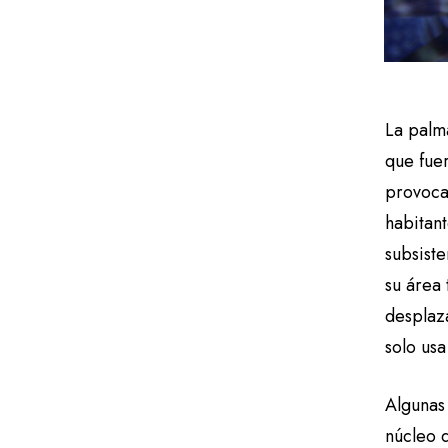
La palm
que fue
provoca
habitan
subsiste
su área 
desplaz
solo us
Algunas
núcleo d