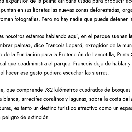
da expansión de la palma africana usada para producir ac
apuntan en sus libretas las nuevas zonas deforestadas, orga
 toman fotografías. Pero no hay nadie que pueda detener 
as nosotros estamos hablando aquí, en el parque suenan l
mbrar palma», dice Francois Legard, exregidor de la muni
de la Fundación para la Protección de Lancetilla, Punta S
al que coadministra el parque. Francois deja de hablar y
al hacer ese gesto pudiera escuchar las sierras.
ue, que comprende 782 kilómetros cuadrados de bosques 
 blanca, arrecifes coralinos y lagunas, sobre la costa de
ras, es tanto un destino turístico atractivo como un espa
n peligro de extinción.