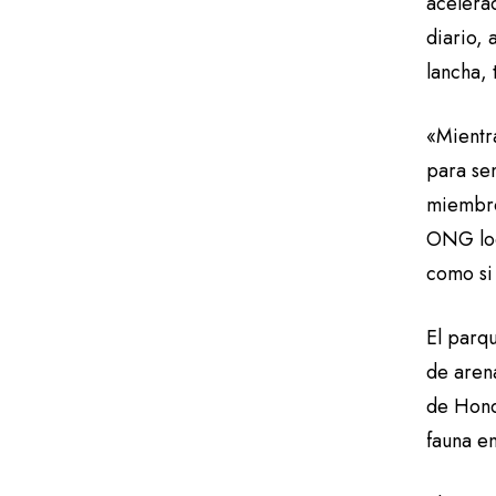
acelera
diario, 
lancha,
«Mientr
para se
miembro 
ONG loc
como si 
El parq
de arena
de Hondu
fauna e