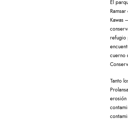
El parq
Ramsar 
Kawas –
conserv
refugio 
encuent
cuerno d
Conserv
Tanto l
Prolansa
erosión 
contami
contami