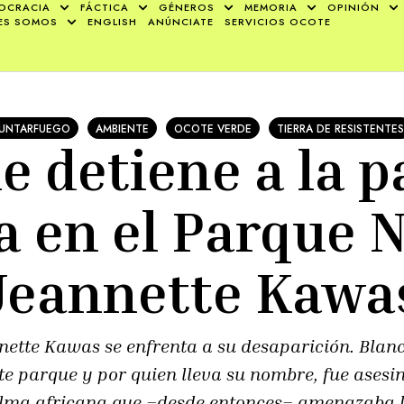
OCRACIA
FÁCTICA
GÉNEROS
MEMORIA
OPINIÓN
ES SOMOS
ENGLISH
ANÚNCIATE
SERVICIOS OCOTE
JUNTARFUEGO
AMBIENTE
OCOTE VERDE
TIERRA DE RESISTENTES
e detiene a la 
a en el Parque 
Jeannette Kawa
nette Kawas se enfrenta a su desaparición. Blan
te parque y por quien lleva su nombre, fue asesi
alma africana que –desde entonces– amenazaba l