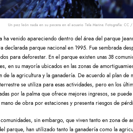
Un pez león nada en su pecera en el acuario Tela Marine. Fotografía: CC
a ha venido apareciendo dentro del área del parque Jean
ra declarada parque nacional en 1995. Fue sembrada des
dos para deforestar. En el parque existen unas 38 comu
tes, en su mayoría ubicados en las zonas de amortiguami
n de la agricultura y la ganadería. De acuerdo al plan de
terrestre se utiliza para esas actividades, pero en los últ
adas por la palma que ofrece mejores ingresos, se puede 
a mano de obra por estaciones y presenta riesgos de pérd
 comunidades, sin embargo, que viven tanto en zona de 
el parque, han utilizado tanto la ganadería como la agric