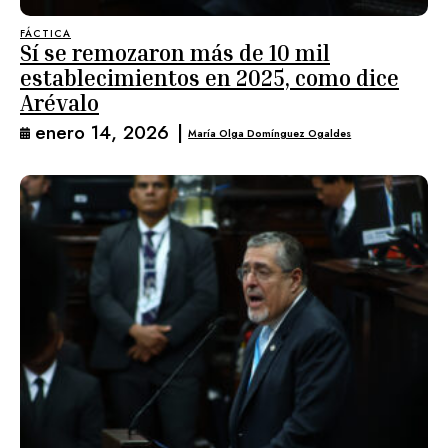
FÁCTICA
Sí se remozaron más de 10 mil
establecimientos en 2025, como dice
Arévalo
enero 14, 2026
|
María Olga Domínguez Ogaldes