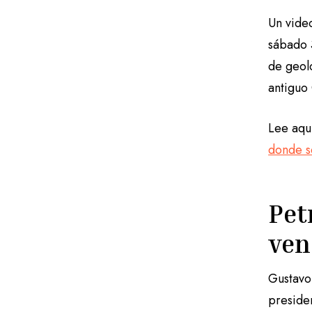
Un vide
sábado 
de geolo
antiguo
Lee aquí
donde s
Pet
ven
Gustavo 
preside