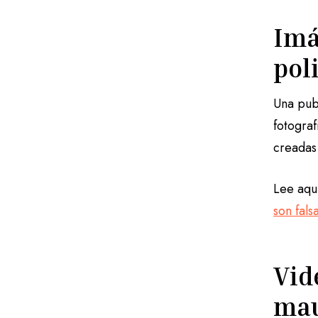
Imá
pol
Una pub
fotogra
creadas 
Lee aquí
son fals
Vid
mau