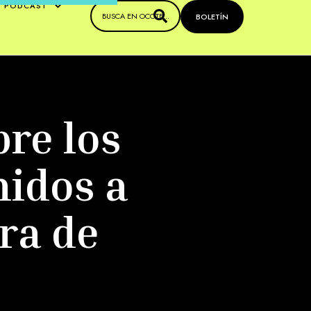
PODCAST
BOLETÍN
re los
nidos a
ra de
o