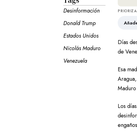
Tags
Desinformación
PRIORIZ
Donald Trump
Añade
Estados Unidos
Días de
Nicolás Maduro
de Vene
Venezuela
Esa mad
Aragua,
Maduro f
Los días
desinfo
engaños