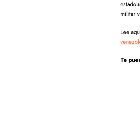
estadou
militar
Lee aquí
venezol
Te pued