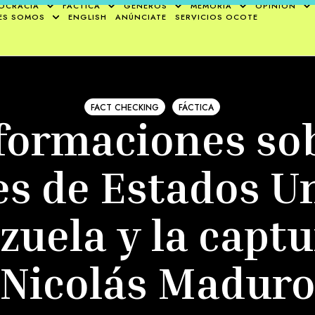
OCRACIA
FÁCTICA
GÉNEROS
MEMORIA
OPINIÓN
ES SOMOS
ENGLISH
ANÚNCIATE
SERVICIOS OCOTE
FACT CHECKING
FÁCTICA
formaciones sob
s de Estados U
zuela y la captu
Nicolás Madur