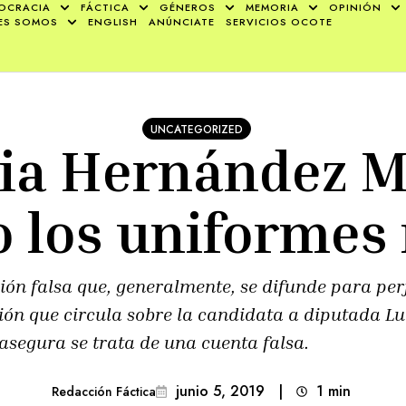
OCRACIA
FÁCTICA
GÉNEROS
MEMORIA
OPINIÓN
ES SOMOS
ENGLISH
ANÚNCIATE
SERVICIOS OCOTE
UNCATEGORIZED
ia Hernández 
 los uniformes
ón falsa que, generalmente, se difunde para per
ción que circula sobre la candidata a diputada 
asegura se trata de una cuenta falsa.
junio 5, 2019
|
1
min 
Redacción Fáctica