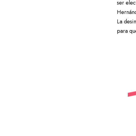
ser elec
Hernánd
La desi
para que