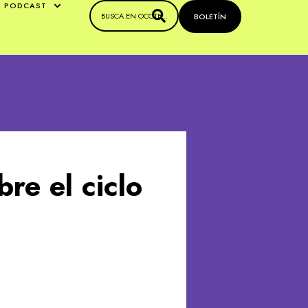
PODCAST
BOLETÍN
re el ciclo