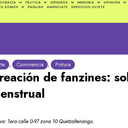
OCRACIA
FÁCTICA
GÉNEROS
MEMORIA
OPINIÓN
ES SOMOS
ENGLISH
ANÚNCIATE
SERVICIOS OCOTE
te
,
Convivencia
,
Pintura
reación de fanzines: sob
enstrual
a: 1era calle 0-97 zona 10 Quetzaltenango.