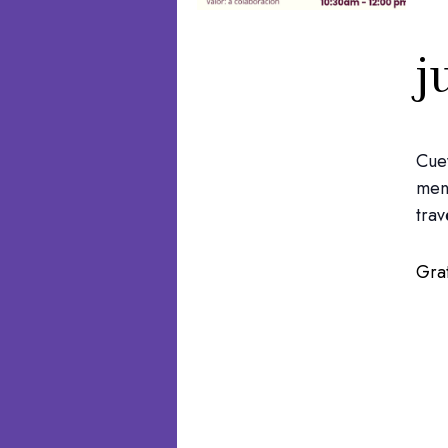
j
Cuev
mens
trav
Grat