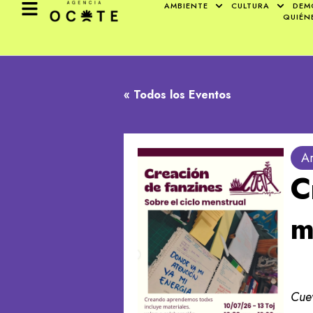
AMBIENTE
CULTURA
DEM
QUIÉN
« Todos los Eventos
Ar
C
m
Cuev