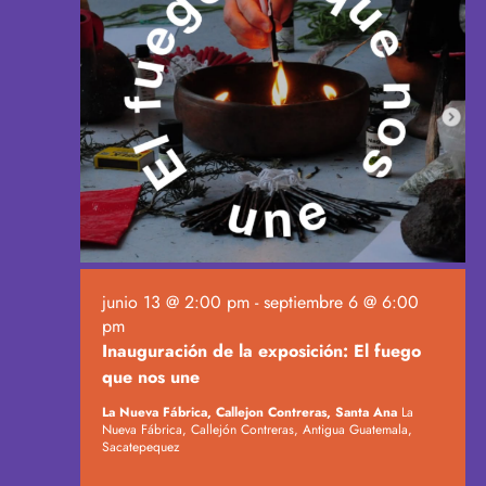
v
e
n
t
o
s
junio 13 @ 2:00 pm
-
septiembre 6 @ 6:00
pm
Inauguración de la exposición: El fuego
que nos une
La Nueva Fábrica, Callejon Contreras, Santa Ana
La
Nueva Fábrica, Callejón Contreras, Antigua Guatemala,
Sacatepequez