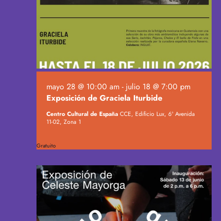
h
b
i
a
ú
.
s
s
t
q
a
u
s
e
d
d
e
mayo 28 @ 10:00 am
-
julio 18 @ 7:00 pm
a
E
Exposición de Graciela Iturbide
y
v
v
Centro Cultural de España
CCE, Edificio Lux, 6ª Avenida
e
11-02, Zona 1
i
n
s
t
Gratuito
t
o
a
s
d
e
E