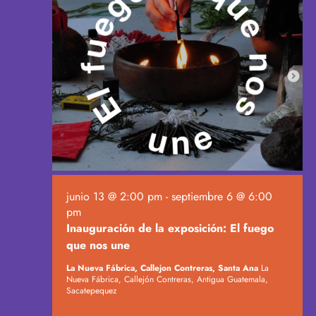
v
e
n
t
o
s
junio 13 @ 2:00 pm
-
septiembre 6 @ 6:00
pm
Inauguración de la exposición: El fuego
que nos une
La Nueva Fábrica, Callejon Contreras, Santa Ana
La
Nueva Fábrica, Callejón Contreras, Antigua Guatemala,
Sacatepequez