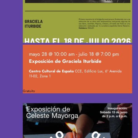
h
b
i
a
ú
.
s
s
t
q
a
u
s
e
d
d
e
mayo 28 @ 10:00 am
-
julio 18 @ 7:00 pm
a
E
Exposición de Graciela Iturbide
y
v
v
Centro Cultural de España
CCE, Edificio Lux, 6ª Avenida
e
11-02, Zona 1
i
n
s
t
Gratuito
t
o
a
s
d
e
E