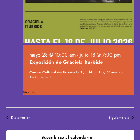
h
b
i
a
ú
.
s
s
t
q
a
u
s
e
d
d
e
mayo 28 @ 10:00 am
-
julio 18 @ 7:00 pm
a
E
Exposición de Graciela Iturbide
y
v
v
Centro Cultural de España
CCE, Edificio Lux, 6ª Avenida
e
11-02, Zona 1
i
n
s
t
Gratuito
t
o
a
s
Día anterior
Siguiente día
d
e
E
Suscribirse al calendario