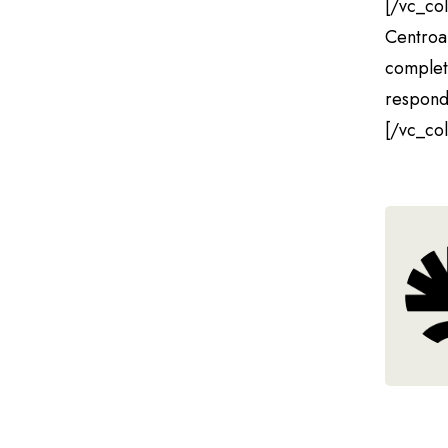
[/vc_co
Centroa
completa
respond
[/vc_co