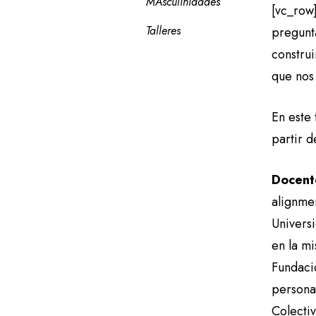
MAsculinidades
[vc_row
Talleres
pregunt
constru
que nos 
En este 
partir d
Docent
alignme
Univers
en la mi
Fundaci
persona
Colecti