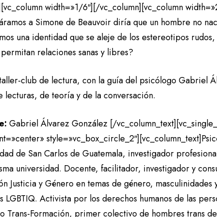
][vc_column width=»1/6″][/vc_column][vc_column width=»2
áramos a Simone de Beauvoir diría que un hombre no na
imos una identidad que se aleje de los estereotipos rudos
permitan relaciones sanas y libres?
taller-club de lectura, con la guía del psicólogo Gabriel 
e lecturas, de teoría y de la conversación.
e:
Gabriel Álvarez González [/vc_column_text][vc_singl
nt=»center» style=»vc_box_circle_2″][vc_column_text]Psi
idad de San Carlos de Guatemala, investigador profesiona
sma universidad. Docente, facilitador, investigador y consu
ón Justicia y Género en temas de género, masculinidades 
s LGBTIQ. Activista por los derechos humanos de las pe
vo Trans-Formación, primer colectivo de hombres trans d