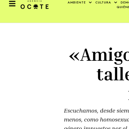
AMBIENTE
CULTURA
DEM
QUIÉN
«Amigo
tall
Escuchamos, desde siem
menos, como homosexual
género impuestos por el