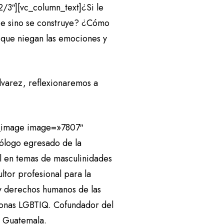
/3″][vc_column_text]¿Si le
ce sino se construye? ¿Cómo
, que niegan las emociones y
Álvarez, reflexionaremos a
e_image image=»7807″
cólogo egresado de la
l en temas de masculinidades
ltor profesional para la
y derechos humanos de las
rsonas LGBTIQ. Cofundador del
e Guatemala.