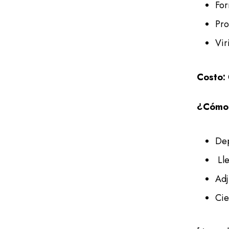
For
Pro
Vir
Costo:
¿Cómo 
Dep
Ll
Adj
Cie