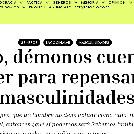
OCRACIA
FÁCTICA
GÉNEROS
MEMORIA
OPINIÓN
ES SOMOS
ENGLISH
ANÚNCIATE
SERVICIOS OCOTE
GÉNEROS
LACOCINALAB
MASCULINIDADES
, démonos cue
er para repensa
masculinidade
pre, que un hombre no debe actuar como niño, n
, entonces ¿qué sí podemos ser? Sabemos tambié
 sistema pueden ser dañinos para todos.