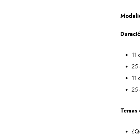
Modali
Duraci
11 
25 
11 
25 
Temas 
¿Qu