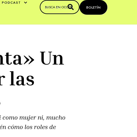
PODCAST
BOLETÍN
nta» Un
r las
s
i como mujer ni, mucho
n cómo los roles de