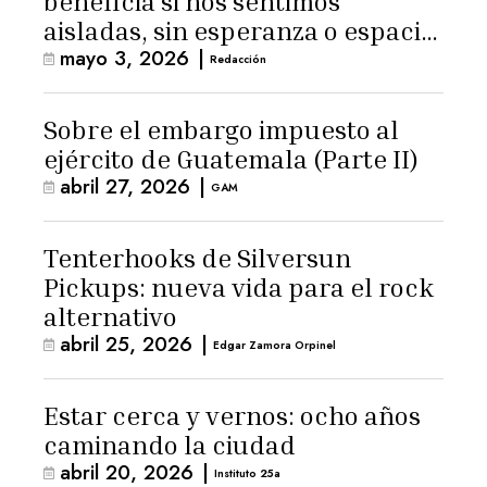
beneficia si nos sentimos
aisladas, sin esperanza o espacio
mayo 3, 2026
|
para la ternura»
Redacción
Sobre el embargo impuesto al
ejército de Guatemala (Parte II)
abril 27, 2026
|
GAM
Tenterhooks de Silversun
Pickups: nueva vida para el rock
alternativo
abril 25, 2026
|
Edgar Zamora Orpinel
Estar cerca y vernos: ocho años
caminando la ciudad
abril 20, 2026
|
Instituto 25a