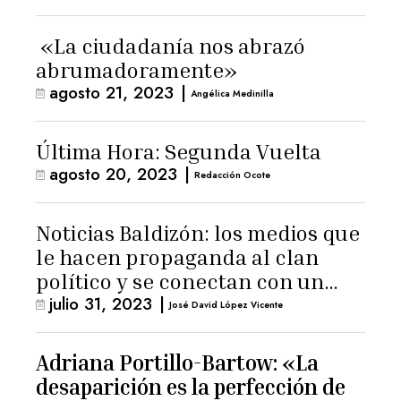
«La ciudadanía nos abrazó
abrumadoramente»
agosto 21, 2023
|
Angélica Medinilla
Última Hora: Segunda Vuelta
agosto 20, 2023
|
Redacción Ocote
Noticias Baldizón: los medios que
le hacen propaganda al clan
político y se conectan con un
julio 31, 2023
|
hombre de confianza de
José David López Vicente
Giammattei
Adriana Portillo-Bartow: «La
desaparición es la perfección de