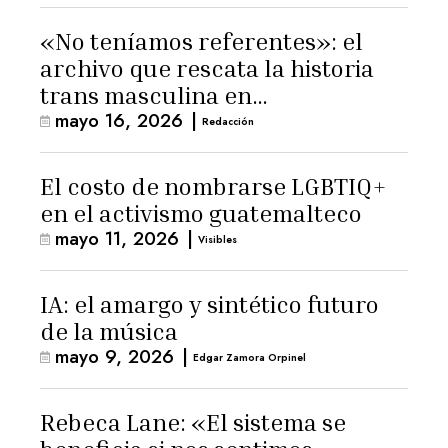
«No teníamos referentes»: el
archivo que rescata la historia
trans masculina en
mayo 16, 2026
|
Latinoamérica
Redacción
El costo de nombrarse LGBTIQ+
en el activismo guatemalteco
mayo 11, 2026
|
Visibles
IA: el amargo y sintético futuro
de la música
mayo 9, 2026
|
Edgar Zamora Orpinel
Rebeca Lane: «El sistema se