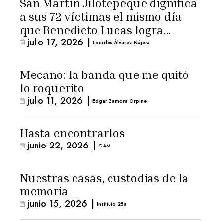
San Martín Jilotepeque dignifica
a sus 72 víctimas el mismo día
que Benedicto Lucas logra
julio 17, 2026
|
arresto domiciliario
Lourdes Álvarez Nájera
Mecano: la banda que me quitó
lo roquerito
julio 11, 2026
|
Edgar Zamora Orpinel
Hasta encontrarlos
junio 22, 2026
|
GAM
Nuestras casas, custodias de la
memoria
junio 15, 2026
|
Instituto 25a