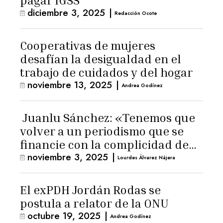
pagar IGSS
diciembre 3, 2025
|
Redacción Ocote
Cooperativas de mujeres
desafían la desigualdad en el
trabajo de cuidados y del hogar
noviembre 13, 2025
|
Andrea Godínez
Juanlu Sánchez: «Tenemos que
volver a un periodismo que se
financie con la complicidad de
noviembre 3, 2025
|
los lectores»
Lourdes Álvarez Nájera
El exPDH Jordán Rodas se
postula a relator de la ONU
octubre 19, 2025
|
Andrea Godínez