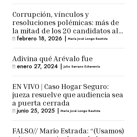
Corrupción, vínculos y
resoluciones polémicas: más de
la mitad de los 20 candidatos al
febrero 18, 2026
|
TSE ha sido cuestionado
María José Longo Bautista
Adivina qué Arévalo fue
enero 27, 2024
|
Julio Serrano Echeverría
EN VIVO | Caso Hogar Seguro:
jueza resuelve que audiencia sea
a puerta cerrada
junio 25, 2025
|
María José Longo Bautista
FALSO// Mario Estrada: “(Usamos)