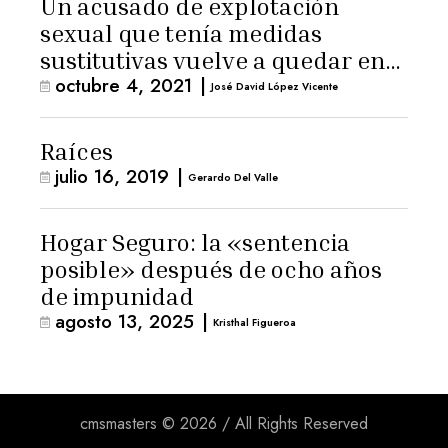
Un acusado de explotación
sexual que tenía medidas
sustitutivas vuelve a quedar en
octubre 4, 2021
|
libertad
José David López Vicente
Raíces
julio 16, 2019
|
Gerardo Del Valle
Hogar Seguro: la «sentencia
posible» después de ocho años
de impunidad
agosto 13, 2025
|
Kristhal Figueroa
cmsmasters © 2026 / All Rights Reserved