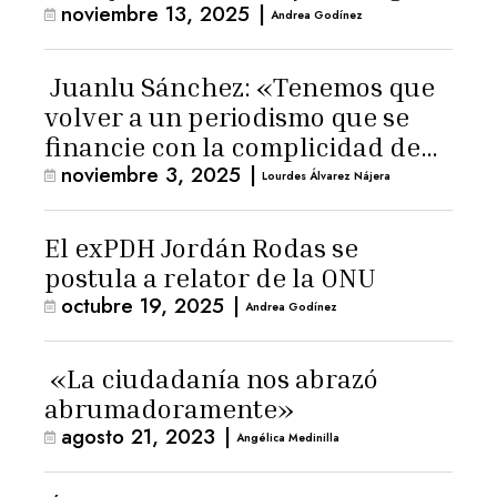
noviembre 13, 2025
|
Andrea Godínez
Juanlu Sánchez: «Tenemos que
volver a un periodismo que se
financie con la complicidad de
noviembre 3, 2025
|
los lectores»
Lourdes Álvarez Nájera
El exPDH Jordán Rodas se
postula a relator de la ONU
octubre 19, 2025
|
Andrea Godínez
«La ciudadanía nos abrazó
abrumadoramente»
agosto 21, 2023
|
Angélica Medinilla