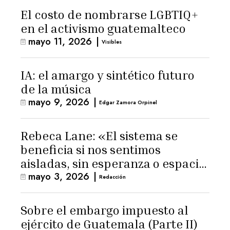
El costo de nombrarse LGBTIQ+
en el activismo guatemalteco
mayo 11, 2026
|
Visibles
IA: el amargo y sintético futuro
de la música
mayo 9, 2026
|
Edgar Zamora Orpinel
Rebeca Lane: «El sistema se
beneficia si nos sentimos
aisladas, sin esperanza o espacio
mayo 3, 2026
|
para la ternura»
Redacción
Sobre el embargo impuesto al
ejército de Guatemala (Parte II)