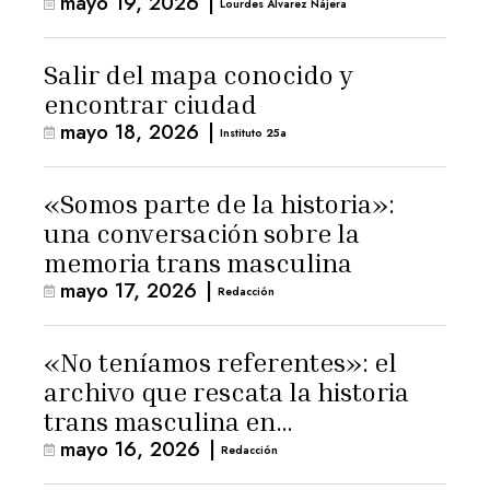
mayo 19, 2026
|
Lourdes Álvarez Nájera
Salir del mapa conocido y
encontrar ciudad
mayo 18, 2026
|
Instituto 25a
«Somos parte de la historia»:
una conversación sobre la
memoria trans masculina
mayo 17, 2026
|
Redacción
«No teníamos referentes»: el
archivo que rescata la historia
trans masculina en
mayo 16, 2026
|
Latinoamérica
Redacción