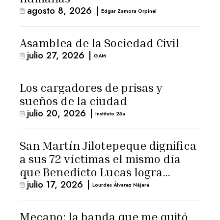
agosto 8, 2026
|
Edgar Zamora Orpinel
Asamblea de la Sociedad Civil
julio 27, 2026
|
GAM
Los cargadores de prisas y
sueños de la ciudad
julio 20, 2026
|
Instituto 25a
San Martín Jilotepeque dignifica
a sus 72 víctimas el mismo día
que Benedicto Lucas logra
julio 17, 2026
|
arresto domiciliario
Lourdes Álvarez Nájera
Mecano: la banda que me quitó