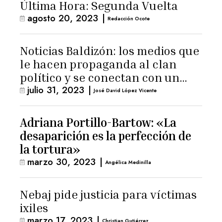
Última Hora: Segunda Vuelta
agosto 20, 2023
|
Redacción Ocote
Noticias Baldizón: los medios que
le hacen propaganda al clan
político y se conectan con un
julio 31, 2023
|
hombre de confianza de
José David López Vicente
Giammattei
Adriana Portillo-Bartow: «La
desaparición es la perfección de
la tortura»
marzo 30, 2023
|
Angélica Medinilla
Nebaj pide justicia para víctimas
ixiles
marzo 17, 2023
|
Christian Gutiérrez