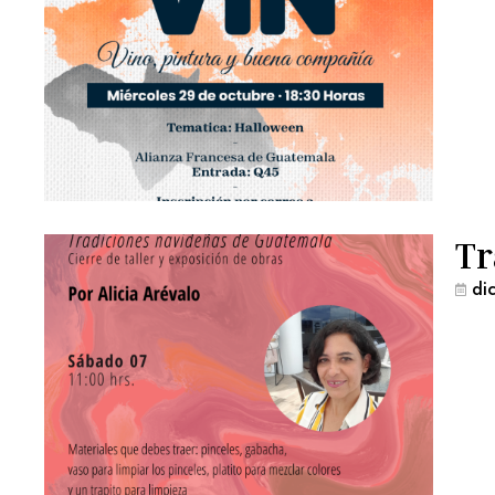
Tr
di