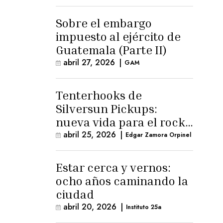
para la ternura»
Sobre el embargo
impuesto al ejército de
Guatemala (Parte II)
abril 27, 2026
|
GAM
Tenterhooks de
Silversun Pickups:
nueva vida para el rock
alternativo
abril 25, 2026
|
Edgar Zamora Orpinel
Estar cerca y vernos:
ocho años caminando la
ciudad
abril 20, 2026
|
Instituto 25a