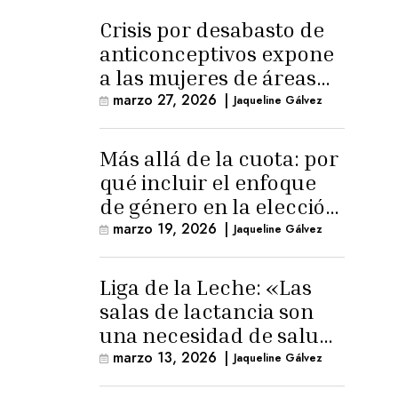
Crisis por desabasto de
anticonceptivos expone
a las mujeres de áreas
rurales
marzo 27, 2026
|
Jaqueline Gálvez
Más allá de la cuota: por
qué incluir el enfoque
de género en la elección
de Fiscal General
marzo 19, 2026
|
Jaqueline Gálvez
Liga de la Leche: «Las
salas de lactancia son
una necesidad de salud
pública»
marzo 13, 2026
|
Jaqueline Gálvez