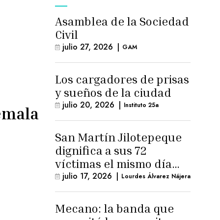
Asamblea de la Sociedad
Civil
julio 27, 2026
|
GAM
Los cargadores de prisas
y sueños de la ciudad
julio 20, 2026
|
Instituto 25a
emala
San Martín Jilotepeque
dignifica a sus 72
víctimas el mismo día
que Benedicto Lucas
julio 17, 2026
|
Lourdes Álvarez Nájera
logra arresto
domiciliario
Mecano: la banda que