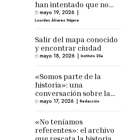
han intentado que no
exista el terreno
mayo 19, 2026
|
comunal»
Lourdes Álvarez Nájera
Salir del mapa conocido
y encontrar ciudad
mayo 18, 2026
|
Instituto 25a
«Somos parte de la
historia»: una
conversación sobre la
memoria trans
mayo 17, 2026
|
Redacción
masculina
«No teníamos
referentes»: el archivo
que rescata la historia