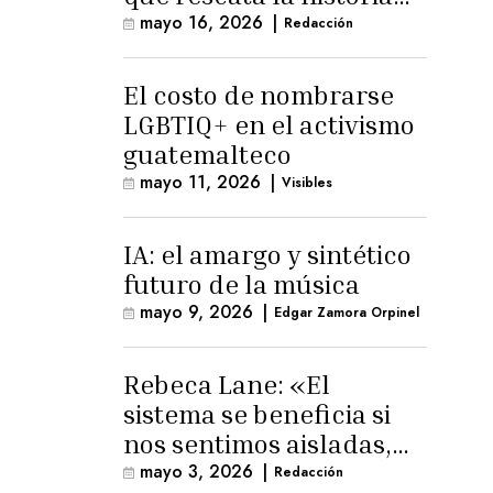
trans masculina en
mayo 16, 2026
|
Redacción
Latinoamérica
El costo de nombrarse
LGBTIQ+ en el activismo
guatemalteco
mayo 11, 2026
|
Visibles
IA: el amargo y sintético
futuro de la música
mayo 9, 2026
|
Edgar Zamora Orpinel
Rebeca Lane: «El
sistema se beneficia si
nos sentimos aisladas,
sin esperanza o espacio
mayo 3, 2026
|
Redacción