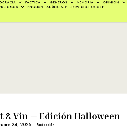
OCRACIA
FÁCTICA
GÉNEROS
MEMORIA
OPINIÓN
ES SOMOS
ENGLISH
ANÚNCIATE
SERVICIOS OCOTE
t & Vin — Edición Halloween
tubre 24, 2025
|
Redacción