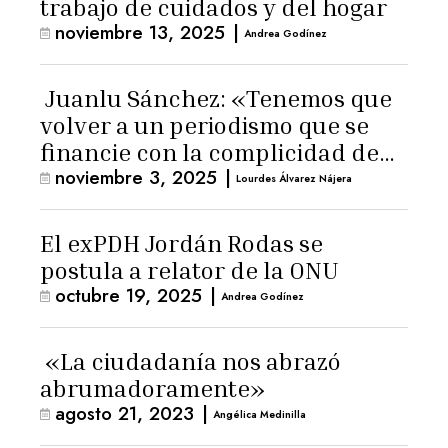
trabajo de cuidados y del hogar
noviembre 13, 2025
|
Andrea Godínez
Juanlu Sánchez: «Tenemos que
volver a un periodismo que se
financie con la complicidad de
noviembre 3, 2025
|
los lectores»
Lourdes Álvarez Nájera
El exPDH Jordán Rodas se
postula a relator de la ONU
octubre 19, 2025
|
Andrea Godínez
«La ciudadanía nos abrazó
abrumadoramente»
agosto 21, 2023
|
Angélica Medinilla