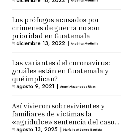
diciembre 18, 2022
|
Angélica Medinilla
Los prófugos acusados por
crímenes de guerra no son
prioridad en Guatemala
diciembre 13, 2022
|
Angélica Medinilla
Las variantes del coronavirus:
¿cuáles están en Guatemala y
qué implican?
agosto 9, 2021
|
Angel Mazariegos Rivas
Así vivieron sobrevivientes y
familiares de víctimas la
«agridulce» sentencia del caso
agosto 13, 2025
|
Hogar Seguro
María José Longo Bautista