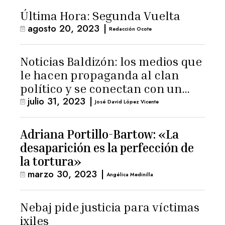
Última Hora: Segunda Vuelta
agosto 20, 2023
|
Redacción Ocote
Noticias Baldizón: los medios que
le hacen propaganda al clan
político y se conectan con un
julio 31, 2023
|
hombre de confianza de
José David López Vicente
Giammattei
Adriana Portillo-Bartow: «La
desaparición es la perfección de
la tortura»
marzo 30, 2023
|
Angélica Medinilla
Nebaj pide justicia para víctimas
ixiles