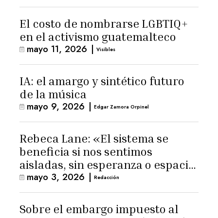
El costo de nombrarse LGBTIQ+
en el activismo guatemalteco
mayo 11, 2026
|
Visibles
IA: el amargo y sintético futuro
de la música
mayo 9, 2026
|
Edgar Zamora Orpinel
Rebeca Lane: «El sistema se
beneficia si nos sentimos
aisladas, sin esperanza o espacio
mayo 3, 2026
|
para la ternura»
Redacción
Sobre el embargo impuesto al