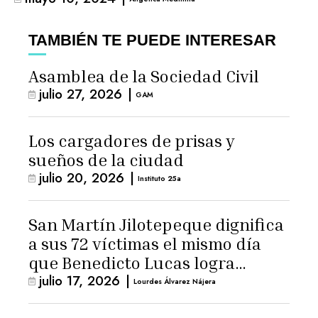
TAMBIÉN TE PUEDE INTERESAR
Asamblea de la Sociedad Civil
julio 27, 2026
|
GAM
Los cargadores de prisas y
sueños de la ciudad
julio 20, 2026
|
Instituto 25a
San Martín Jilotepeque dignifica
a sus 72 víctimas el mismo día
que Benedicto Lucas logra
julio 17, 2026
|
arresto domiciliario
Lourdes Álvarez Nájera