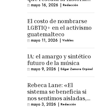
trans masculina en
mayo 16, 2026
|
Redacción
Latinoamérica
El costo de nombrarse
LGBTIQ+ en el activismo
guatemalteco
mayo 11, 2026
|
Visibles
IA: el amargo y sintético
futuro de la música
mayo 9, 2026
|
Edgar Zamora Orpinel
Rebeca Lane: «El
sistema se beneficia si
nos sentimos aisladas,
sin esperanza o espacio
mayo 3, 2026
|
Redacción