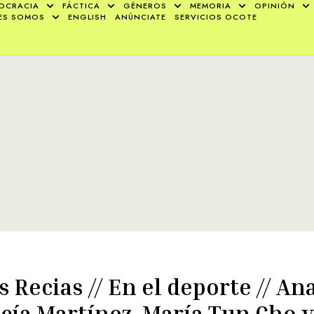
OCRACIA
FÁCTICA
GÉNEROS
MEMORIA
OPINIÓN
ES SOMOS
ENGLISH
ANÚNCIATE
SERVICIOS OCOTE
s Recias // En el deporte // An
cía Martínez, María Tun Cho y