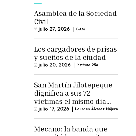
Asamblea de la Sociedad
Civil
julio 27, 2026
|
GAM
Los cargadores de prisas
y sueños de la ciudad
julio 20, 2026
|
Instituto 25a
San Martín Jilotepeque
dignifica a sus 72
víctimas el mismo día
que Benedicto Lucas
julio 17, 2026
|
Lourdes Álvarez Nájera
logra arresto
domiciliario
Mecano: la banda que