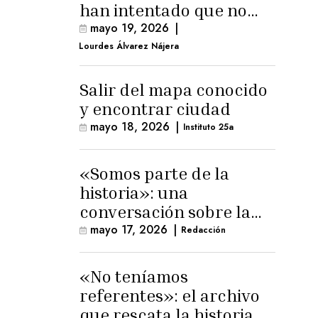
han intentado que no
exista el terreno
mayo 19, 2026
|
comunal»
Lourdes Álvarez Nájera
Salir del mapa conocido
y encontrar ciudad
mayo 18, 2026
|
Instituto 25a
«Somos parte de la
historia»: una
conversación sobre la
memoria trans
mayo 17, 2026
|
Redacción
masculina
«No teníamos
referentes»: el archivo
que rescata la historia