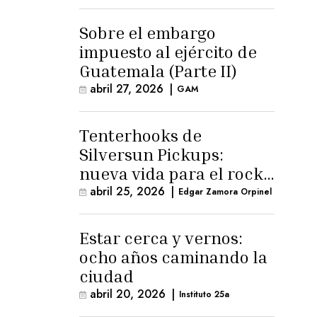
para la ternura»
Sobre el embargo
impuesto al ejército de
Guatemala (Parte II)
abril 27, 2026
|
GAM
Tenterhooks de
Silversun Pickups:
nueva vida para el rock
alternativo
abril 25, 2026
|
Edgar Zamora Orpinel
Estar cerca y vernos:
ocho años caminando la
ciudad
abril 20, 2026
|
Instituto 25a