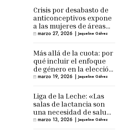
Crisis por desabasto de
anticonceptivos expone
a las mujeres de áreas
rurales
marzo 27, 2026
|
Jaqueline Gálvez
Más allá de la cuota: por
qué incluir el enfoque
de género en la elección
de Fiscal General
marzo 19, 2026
|
Jaqueline Gálvez
Liga de la Leche: «Las
salas de lactancia son
una necesidad de salud
pública»
marzo 13, 2026
|
Jaqueline Gálvez