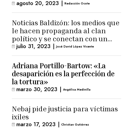
agosto 20, 2023
|
Redacción Ocote
Noticias Baldizón: los medios que
le hacen propaganda al clan
político y se conectan con un
julio 31, 2023
|
hombre de confianza de
José David López Vicente
Giammattei
Adriana Portillo-Bartow: «La
desaparición es la perfección de
la tortura»
marzo 30, 2023
|
Angélica Medinilla
Nebaj pide justicia para víctimas
ixiles
marzo 17, 2023
|
Christian Gutiérrez