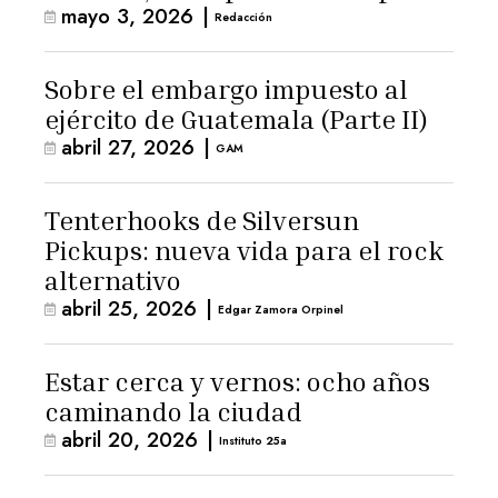
mayo 3, 2026
|
para la ternura»
Redacción
Sobre el embargo impuesto al
ejército de Guatemala (Parte II)
abril 27, 2026
|
GAM
Tenterhooks de Silversun
Pickups: nueva vida para el rock
alternativo
abril 25, 2026
|
Edgar Zamora Orpinel
Estar cerca y vernos: ocho años
caminando la ciudad
abril 20, 2026
|
Instituto 25a