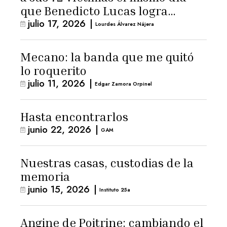
que Benedicto Lucas logra
julio 17, 2026
|
arresto domiciliario
Lourdes Álvarez Nájera
Mecano: la banda que me quitó
lo roquerito
julio 11, 2026
|
Edgar Zamora Orpinel
Hasta encontrarlos
junio 22, 2026
|
GAM
Nuestras casas, custodias de la
memoria
junio 15, 2026
|
Instituto 25a
Angine de Poitrine: cambiando el