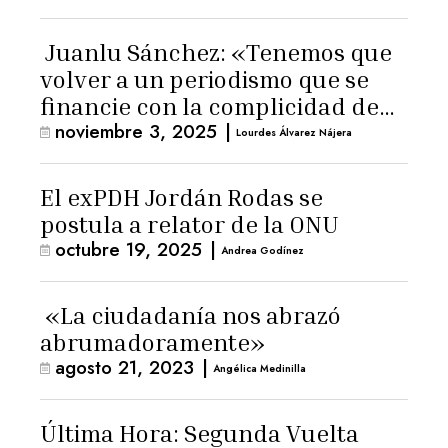
Juanlu Sánchez: «Tenemos que
volver a un periodismo que se
financie con la complicidad de
noviembre 3, 2025
|
los lectores»
Lourdes Álvarez Nájera
El exPDH Jordán Rodas se
postula a relator de la ONU
octubre 19, 2025
|
Andrea Godínez
«La ciudadanía nos abrazó
abrumadoramente»
agosto 21, 2023
|
Angélica Medinilla
Última Hora: Segunda Vuelta