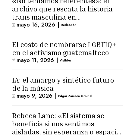
«No teníamos referentes»: el
archivo que rescata la historia
trans masculina en
mayo 16, 2026
|
Latinoamérica
Redacción
El costo de nombrarse LGBTIQ+
en el activismo guatemalteco
mayo 11, 2026
|
Visibles
IA: el amargo y sintético futuro
de la música
mayo 9, 2026
|
Edgar Zamora Orpinel
Rebeca Lane: «El sistema se
beneficia si nos sentimos
aisladas, sin esperanza o espacio