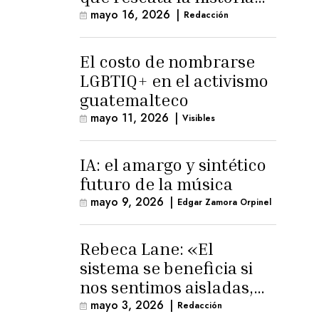
trans masculina en
mayo 16, 2026
|
Redacción
Latinoamérica
El costo de nombrarse
LGBTIQ+ en el activismo
guatemalteco
mayo 11, 2026
|
Visibles
IA: el amargo y sintético
futuro de la música
mayo 9, 2026
|
Edgar Zamora Orpinel
Rebeca Lane: «El
sistema se beneficia si
nos sentimos aisladas,
sin esperanza o espacio
mayo 3, 2026
|
Redacción