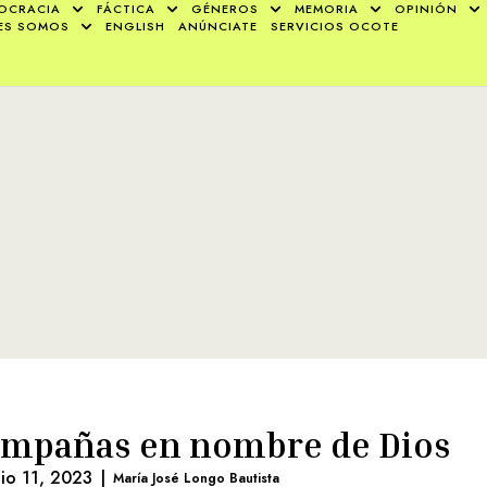
OCRACIA
FÁCTICA
GÉNEROS
MEMORIA
OPINIÓN
ES SOMOS
ENGLISH
ANÚNCIATE
SERVICIOS OCOTE
mpañas en nombre de Dios
nio 11, 2023
|
María José Longo Bautista