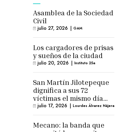
Asamblea de la Sociedad
Civil
julio 27, 2026
|
GAM
Los cargadores de prisas
y sueños de la ciudad
julio 20, 2026
|
Instituto 25a
San Martín Jilotepeque
dignifica a sus 72
víctimas el mismo día
que Benedicto Lucas
julio 17, 2026
|
Lourdes Álvarez Nájera
logra arresto
domiciliario
Mecano: la banda que