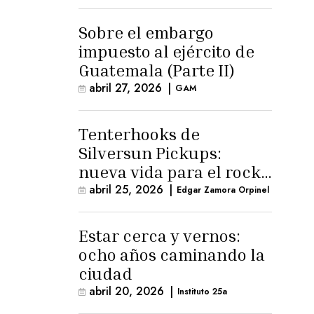
para la ternura»
Sobre el embargo
impuesto al ejército de
Guatemala (Parte II)
abril 27, 2026
|
GAM
Tenterhooks de
Silversun Pickups:
nueva vida para el rock
alternativo
abril 25, 2026
|
Edgar Zamora Orpinel
Estar cerca y vernos:
ocho años caminando la
ciudad
abril 20, 2026
|
Instituto 25a