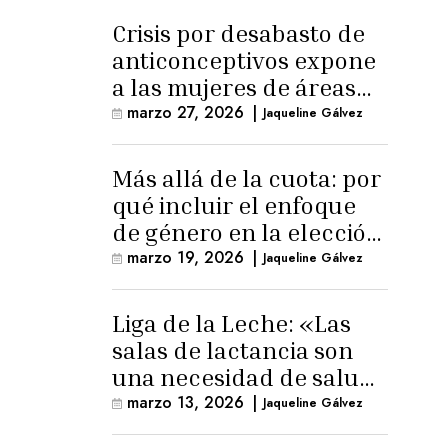
Crisis por desabasto de
anticonceptivos expone
a las mujeres de áreas
rurales
marzo 27, 2026
|
Jaqueline Gálvez
Más allá de la cuota: por
qué incluir el enfoque
de género en la elección
de Fiscal General
marzo 19, 2026
|
Jaqueline Gálvez
Liga de la Leche: «Las
salas de lactancia son
una necesidad de salud
pública»
marzo 13, 2026
|
Jaqueline Gálvez