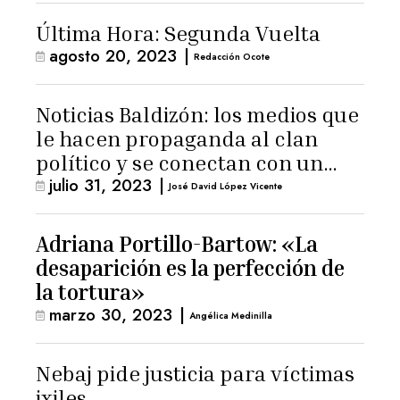
Última Hora: Segunda Vuelta
agosto 20, 2023
|
Redacción Ocote
Noticias Baldizón: los medios que
le hacen propaganda al clan
político y se conectan con un
julio 31, 2023
|
hombre de confianza de
José David López Vicente
Giammattei
Adriana Portillo-Bartow: «La
desaparición es la perfección de
la tortura»
marzo 30, 2023
|
Angélica Medinilla
Nebaj pide justicia para víctimas
ixiles