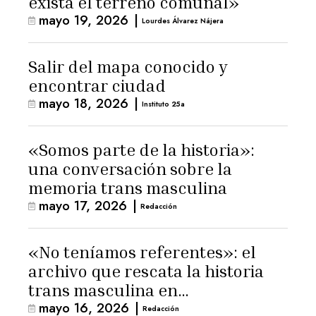
exista el terreno comunal»
mayo 19, 2026
|
Lourdes Álvarez Nájera
Salir del mapa conocido y
encontrar ciudad
mayo 18, 2026
|
Instituto 25a
«Somos parte de la historia»:
una conversación sobre la
memoria trans masculina
mayo 17, 2026
|
Redacción
«No teníamos referentes»: el
archivo que rescata la historia
trans masculina en
mayo 16, 2026
|
Latinoamérica
Redacción