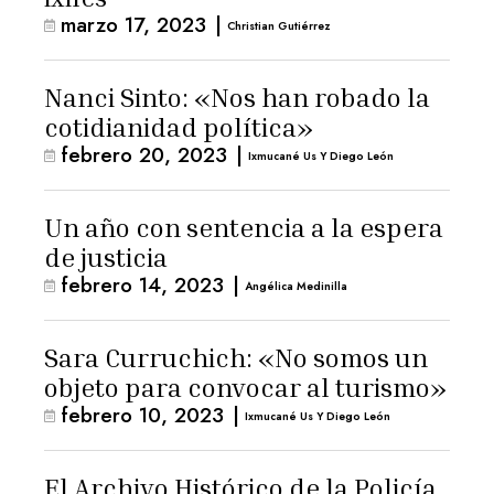
marzo 17, 2023
|
Christian Gutiérrez
Nanci Sinto: «Nos han robado la
cotidianidad política»
febrero 20, 2023
|
Ixmucané Us Y Diego León
Un año con sentencia a la espera
de justicia
febrero 14, 2023
|
Angélica Medinilla
Sara Curruchich: «No somos un
objeto para convocar al turismo»
febrero 10, 2023
|
Ixmucané Us Y Diego León
El Archivo Histórico de la Policía