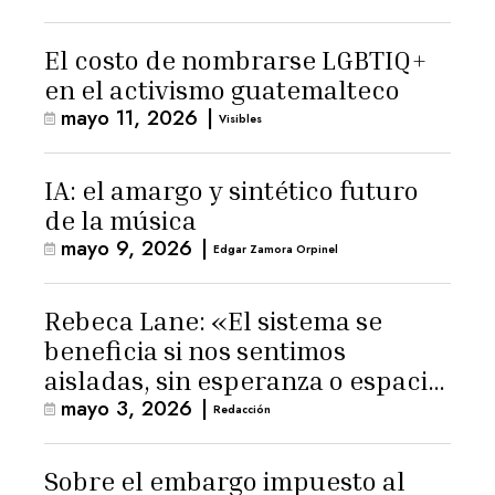
El costo de nombrarse LGBTIQ+
en el activismo guatemalteco
mayo 11, 2026
|
Visibles
IA: el amargo y sintético futuro
de la música
mayo 9, 2026
|
Edgar Zamora Orpinel
Rebeca Lane: «El sistema se
beneficia si nos sentimos
aisladas, sin esperanza o espacio
mayo 3, 2026
|
para la ternura»
Redacción
Sobre el embargo impuesto al