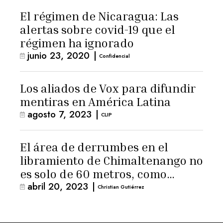
El régimen de Nicaragua: Las
alertas sobre covid-19 que el
régimen ha ignorado
junio 23, 2020
|
Confidencial
Los aliados de Vox para difundir
mentiras en América Latina
agosto 7, 2023
|
CLIP
El área de derrumbes en el
libramiento de Chimaltenango no
es solo de 60 metros, como
abril 20, 2023
|
afirma Sammy Morales
Christian Gutiérrez