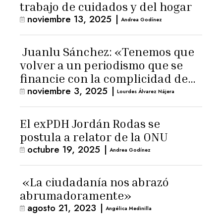
trabajo de cuidados y del hogar
noviembre 13, 2025
|
Andrea Godínez
Juanlu Sánchez: «Tenemos que
volver a un periodismo que se
financie con la complicidad de
noviembre 3, 2025
|
los lectores»
Lourdes Álvarez Nájera
El exPDH Jordán Rodas se
postula a relator de la ONU
octubre 19, 2025
|
Andrea Godínez
«La ciudadanía nos abrazó
abrumadoramente»
agosto 21, 2023
|
Angélica Medinilla