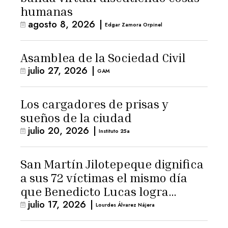
humanas
agosto 8, 2026
|
Edgar Zamora Orpinel
Asamblea de la Sociedad Civil
julio 27, 2026
|
GAM
Los cargadores de prisas y
sueños de la ciudad
julio 20, 2026
|
Instituto 25a
San Martín Jilotepeque dignifica
a sus 72 víctimas el mismo día
que Benedicto Lucas logra
julio 17, 2026
|
arresto domiciliario
Lourdes Álvarez Nájera