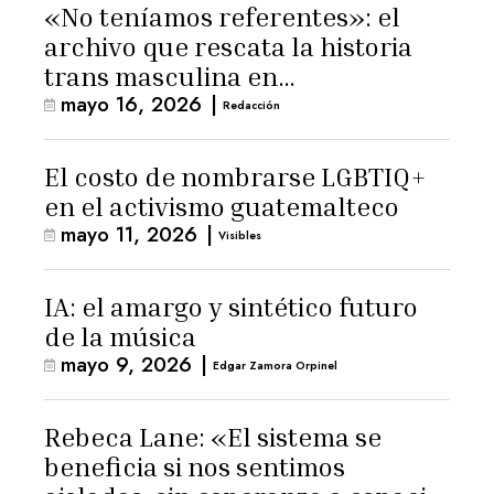
«No teníamos referentes»: el
archivo que rescata la historia
trans masculina en
mayo 16, 2026
|
Latinoamérica
Redacción
El costo de nombrarse LGBTIQ+
en el activismo guatemalteco
mayo 11, 2026
|
Visibles
IA: el amargo y sintético futuro
de la música
mayo 9, 2026
|
Edgar Zamora Orpinel
Rebeca Lane: «El sistema se
beneficia si nos sentimos