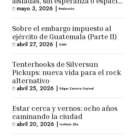
aisladas, sin esperanza o espacio
mayo 3, 2026
|
para la ternura»
Redacción
Sobre el embargo impuesto al
ejército de Guatemala (Parte II)
abril 27, 2026
|
GAM
Tenterhooks de Silversun
Pickups: nueva vida para el rock
alternativo
abril 25, 2026
|
Edgar Zamora Orpinel
Estar cerca y vernos: ocho años
caminando la ciudad
abril 20, 2026
|
Instituto 25a