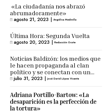
«La ciudadanía nos abrazó
abrumadoramente»
agosto 21, 2023
|
Angélica Medinilla
Última Hora: Segunda Vuelta
agosto 20, 2023
|
Redacción Ocote
Noticias Baldizón: los medios que
le hacen propaganda al clan
político y se conectan con un
julio 31, 2023
|
hombre de confianza de
José David López Vicente
Giammattei
Adriana Portillo-Bartow: «La
desaparición es la perfección de
la tortura»