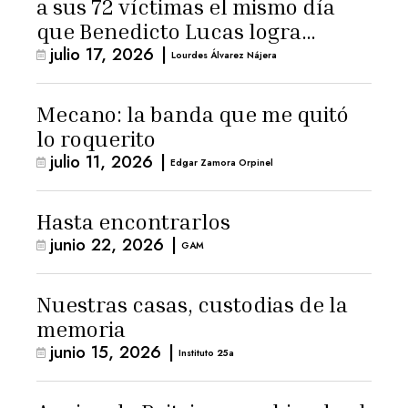
a sus 72 víctimas el mismo día
que Benedicto Lucas logra
julio 17, 2026
|
arresto domiciliario
Lourdes Álvarez Nájera
Mecano: la banda que me quitó
lo roquerito
julio 11, 2026
|
Edgar Zamora Orpinel
Hasta encontrarlos
junio 22, 2026
|
GAM
Nuestras casas, custodias de la
memoria
junio 15, 2026
|
Instituto 25a