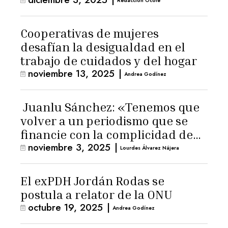
Redacción Ocote
Cooperativas de mujeres
desafían la desigualdad en el
trabajo de cuidados y del hogar
noviembre 13, 2025
|
Andrea Godínez
Juanlu Sánchez: «Tenemos que
volver a un periodismo que se
financie con la complicidad de
noviembre 3, 2025
|
los lectores»
Lourdes Álvarez Nájera
El exPDH Jordán Rodas se
postula a relator de la ONU
octubre 19, 2025
|
Andrea Godínez