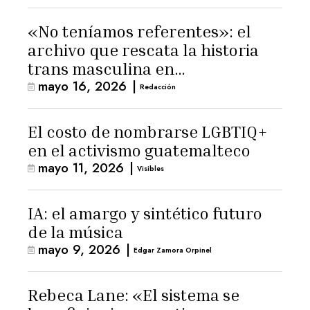
«No teníamos referentes»: el
archivo que rescata la historia
trans masculina en
mayo 16, 2026
|
Latinoamérica
Redacción
El costo de nombrarse LGBTIQ+
en el activismo guatemalteco
mayo 11, 2026
|
Visibles
IA: el amargo y sintético futuro
de la música
mayo 9, 2026
|
Edgar Zamora Orpinel
Rebeca Lane: «El sistema se