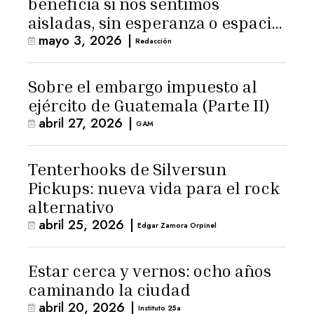
beneficia si nos sentimos
aisladas, sin esperanza o espacio
mayo 3, 2026
|
para la ternura»
Redacción
Sobre el embargo impuesto al
ejército de Guatemala (Parte II)
abril 27, 2026
|
GAM
Tenterhooks de Silversun
Pickups: nueva vida para el rock
alternativo
abril 25, 2026
|
Edgar Zamora Orpinel
Estar cerca y vernos: ocho años
caminando la ciudad
abril 20, 2026
|
Instituto 25a