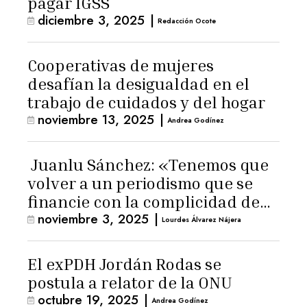
pagar IGSS
diciembre 3, 2025
|
Redacción Ocote
Cooperativas de mujeres
desafían la desigualdad en el
trabajo de cuidados y del hogar
noviembre 13, 2025
|
Andrea Godínez
Juanlu Sánchez: «Tenemos que
volver a un periodismo que se
financie con la complicidad de
noviembre 3, 2025
|
los lectores»
Lourdes Álvarez Nájera
El exPDH Jordán Rodas se
postula a relator de la ONU
octubre 19, 2025
|
Andrea Godínez