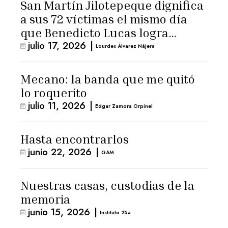
San Martín Jilotepeque dignifica
a sus 72 víctimas el mismo día
que Benedicto Lucas logra
julio 17, 2026
|
arresto domiciliario
Lourdes Álvarez Nájera
Mecano: la banda que me quitó
lo roquerito
julio 11, 2026
|
Edgar Zamora Orpinel
Hasta encontrarlos
junio 22, 2026
|
GAM
Nuestras casas, custodias de la
memoria
junio 15, 2026
|
Instituto 25a