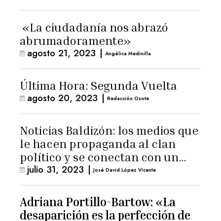
«La ciudadanía nos abrazó
abrumadoramente»
agosto 21, 2023
|
Angélica Medinilla
Última Hora: Segunda Vuelta
agosto 20, 2023
|
Redacción Ocote
Noticias Baldizón: los medios que
le hacen propaganda al clan
político y se conectan con un
julio 31, 2023
|
hombre de confianza de
José David López Vicente
Giammattei
Adriana Portillo-Bartow: «La
desaparición es la perfección de