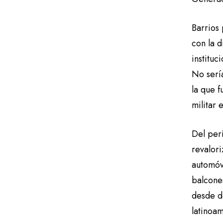
Barrios
con la d
instituc
No sería
la que 
militar
Del perí
revalori
automóvi
balcones
desde d
latinoa