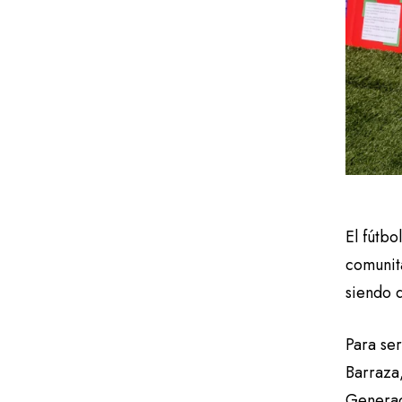
El fútbo
comunita
siendo d
Para ser
Barraza
Generac