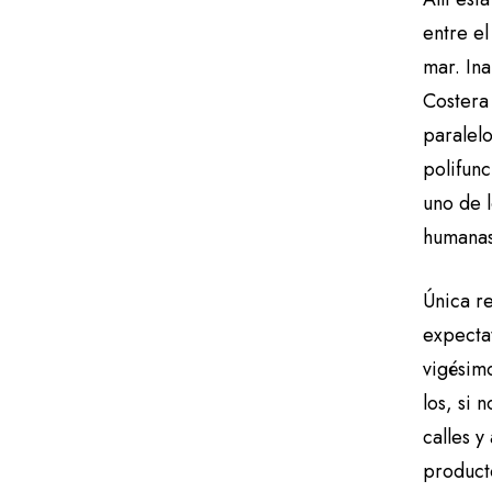
entre el
mar. In
Costera 
paralel
polifunc
uno de l
humanas
Única r
expectat
vigésim
los, si 
calles y
producto