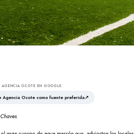
A AGENCIA OCOTE EN GOOGLE
↗
 Agencia Ocote como fuente preferida
s Chaves
á el gran cuerpo de agua marrón que, advierten los locales