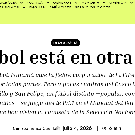
OCRACIA
FÁCTICA
GÉNEROS
MEMORIA
OPINIÓN
ES SOMOS
ENGLISH
ANÚNCIATE
SERVICIOS OCOTE
DEMOCRACIA
tbol está en otra
ol, Panamá vive la fiebre corporativa de la FIFA
r todas partes. Pero a pocas cuadras del Casco Vie
llo y San Felipe, un fútbol distinto —popular, c
 niños— se juega desde 1991 en el Mundial del Bar
e hoy visten la camiseta de la Selección Naciona
julio 4, 2026
|
6
min 
Centroamérica Cuenta