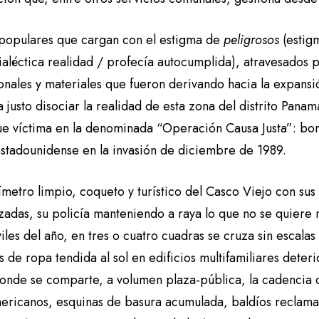
 populares que cargan con el estigma de
peligrosos
(estig
ialéctica realidad / profecía autocumplida), atravesados 
ionales y materiales que fueron derivando hacia la expansió
 justo disociar la realidad de esta zona del distrito Pana
fue víctima en la denominada “Operación Causa Justa”: b
 estadounidense en la invasión de diciembre de 1989.
metro limpio, coqueto y turístico del Casco Viejo con sus
zadas, su policía manteniendo a raya lo que no se quiere m
les del año, en tres o cuatro cuadras se cruza sin escalas
 de ropa tendida al sol en edificios multifamiliares deter
onde se comparte, a volumen plaza-pública, la cadencia 
mericanos, esquinas de basura acumulada, baldíos reclama