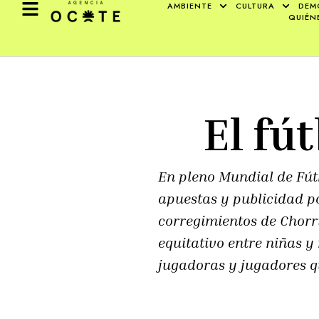
AMBIENTE
CULTURA
DEM
QUIÉN
El fú
En pleno Mundial de Fútb
apuestas y publicidad po
corregimientos de Chorri
equitativo entre niñas y
jugadoras y jugadores qu