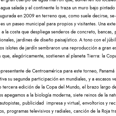
 agua salada y el continente lo traza un muro bajo pintado 
augurada en 2009 en terreno que, como suele decirse, se-l
es un paseo municipal para propios y visitantes. Una exte
o a la costa que despliega senderos de concreto, bancas,
ionales, jardines de diseño paisajístico. A tono con el júbi
os islotes de jardín sembraron una reproducción a gran es
 que, alegóricamente, sostienen al planeta Tierra: la Cop
epresentante de Centroamérica para este torneo, Panamá c
iva su segunda participación en mundiales, y a escasos vei
o tercera edición de la Copa del Mundo, el brazo largo d
nos apegamos a la biología moderna, siete reinos de la nat
 autopistas, publicidad impresa y virtual, envoltorios y re
s, programas televisivos y radiales, canción de la Roja tr