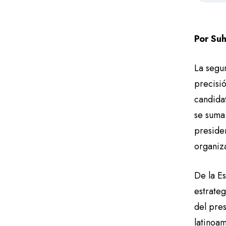
Por Su
La segu
precisió
candida
se suma 
preside
organiza
De la Es
estrateg
del pre
latinoa