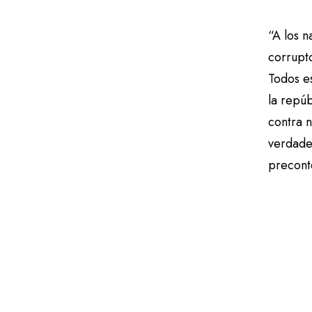
“A los n
corrupto
Todos es
la repú
contra 
verdader
precont