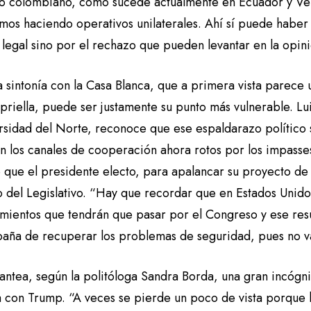
rio colombiano, como sucede actualmente en Ecuador y V
mos haciendo operativos unilaterales. Ahí sí puede haber 
legal sino por el rechazo que pueden levantar en la opini
 sintonía con la Casa Blanca, que a primera vista parece 
priella, puede ser justamente su punto más vulnerable. Lu
ersidad del Norte, reconoce que ese espaldarazo político 
en los canales de cooperación ahora rotos por los impasse
e que el presidente electo, para apalancar su proyecto d
o del Legislativo. “Hay que recordar que en Estados Unid
mientos que tendrán que pasar por el Congreso y ese re
aña de recuperar los problemas de seguridad, pues no va a
antea, según la politóloga Sandra Borda, una gran incógni
a con Trump. “A veces se pierde un poco de vista porque