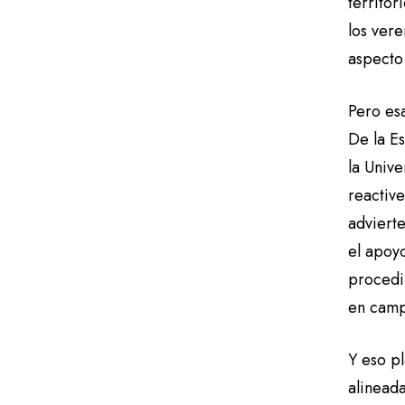
territo
los vere
aspecto 
Pero esa
De la Es
la Univ
reactiv
adviert
el apoy
procedi
en camp
Y eso pl
alinead