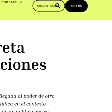
PODCAST
BOLETÍN
reta
aciones
llegada al poder de otro
ifica en el contexto
de un político que se