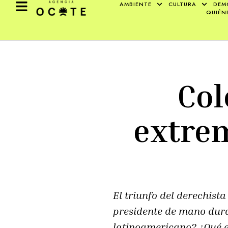
AMBIENTE
CULTURA
DEM
QUIÉN
Col
extrem
El triunfo del derechist
presidente de mano dura 
latinoamericano? ¿Qué es