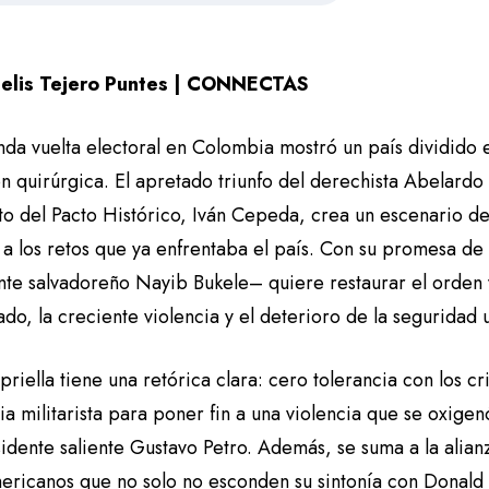
helis Tejero Puntes | CONNECTAS
nda vuelta electoral en Colombia mostró un país dividido 
n quirúrgica. El apretado triunfo del derechista Abelardo d
to del Pacto Histórico, Iván Cepeda, crea un escenario 
a los retos que ya enfrentaba el país. Con su promesa de 
nte salvadoreño Nayib Bukele– quiere restaurar el orden 
do, la creciente violencia y el deterioro de la seguridad 
priella tiene una retórica clara: cero tolerancia con los 
ia militarista para poner fin a una violencia que se oxige
sidente saliente Gustavo Petro. Además, se suma a la alia
mericanos que no solo no esconden su sintonía con Donald