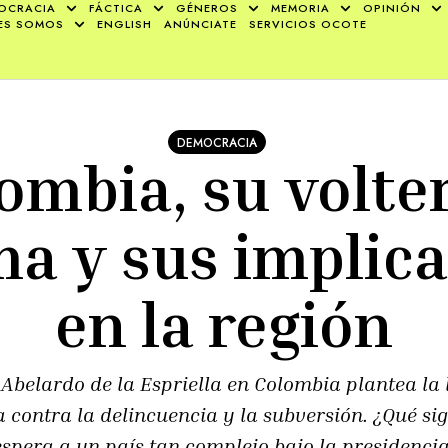
OCRACIA
FÁCTICA
GÉNEROS
MEMORIA
OPINIÓN
ES SOMOS
ENGLISH
ANÚNCIATE
SERVICIOS OCOTE
DEMOCRACIA
ombia, su volte
a y sus implic
en la región
a Abelardo de la Espriella en Colombia plantea la 
contra la delincuencia y la subversión. ¿Qué sign
pera a un país tan complejo bajo la presidencia 