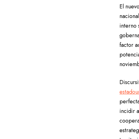
El nuev
nacional
interno 
goberna
factor a
potenci
noviemb
Discurs
estadou
perfecta
incidir
coopera
estrate