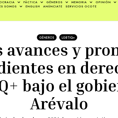
OCRACIA
FÁCTICA
GÉNEROS
MEMORIA
OPINIÓN
ES SOMOS
ENGLISH
ANÚNCIATE
SERVICIOS OCOTE
GÉNEROS
LGBTIQ+
s avances y pro
dientes en dere
+ bajo el gobi
Arévalo