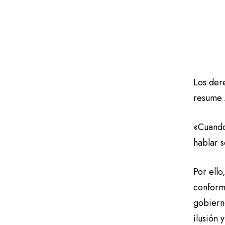
Los der
resume 
«Cuando
hablar 
Por ello
conform
gobiern
ilusión