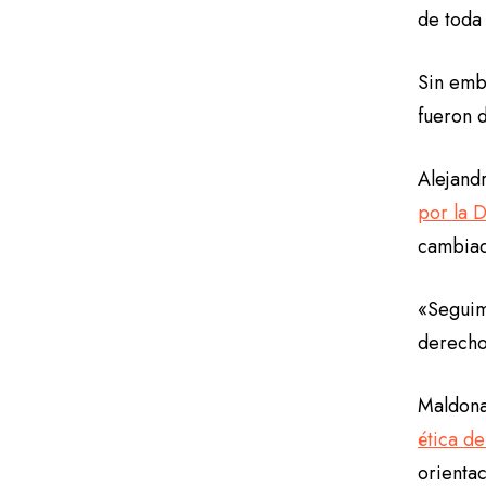
de toda 
Sin emba
fueron d
Alejand
por la 
cambia
«Seguim
derecho
Maldona
ética de
orienta