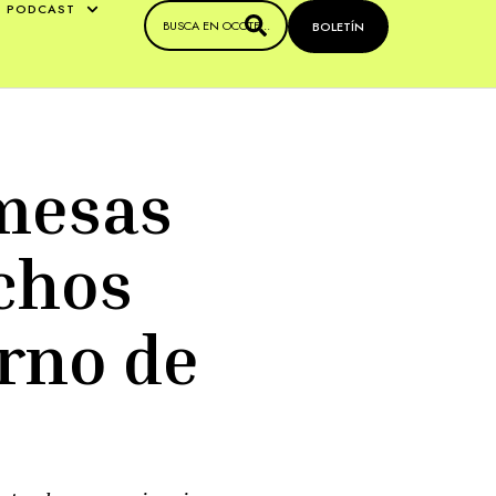
PODCAST
BOLETÍN
mesas
chos
erno de