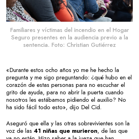
Familiares y víctimas del incendio en el Hogar
Seguro presentes en la audiencia previo a la
sentencia. Foto: Christian Gutiérrez
«Durante estos ocho años yo me he hecho la
pregunta y me sigo preguntando: ¿qué hubo en el
corazón de estas personas para no escuchar el
grito de ayuda, para no abrir la puerta cuando
nosotros les estábamos pidiendo el auxilio? No
ha sido fácil todo esto», dijo Del Cid.
Aseguró que ella y las otras sobrevivientes son la
voz de las
41 niñas que murieron
, de las que
ya no están. Hizo saber a la jueza que han