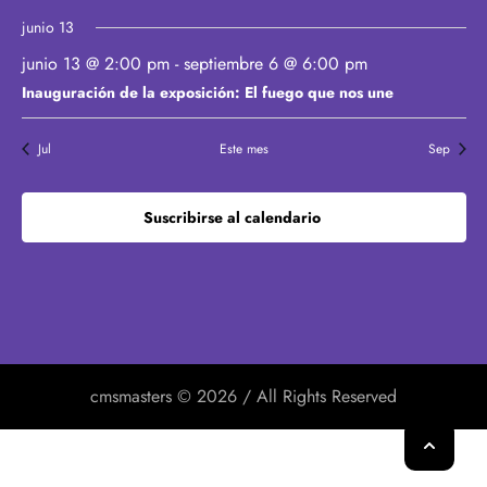
d
h
b
i
a
e
junio 13
ú
.
s
E
s
junio 13 @ 2:00 pm
-
septiembre 6 @ 6:00 pm
t
v
q
Inauguración de la exposición: El fuego que nos une
a
e
u
s
n
e
Jul
Este mes
Sep
d
t
d
e
o
a
E
s
Suscribirse al calendario
y
v
v
e
i
n
s
t
t
o
a
s
cmsmasters © 2026 / All Rights Reserved
d
e
E